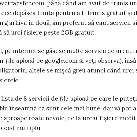
 wetransfer.com, până când am avut de trimis u
ece depăşea limita pentru a fi trimis gratuit şi 
rg arhiva în două, am preferat să caut servicii s
ă să urci fişiere peste 2GB gratuit.
e, pe internet se găsesc multe servicii de urcat f
oar
file upload
pe google.com şi veţi observa), însă
ligatoriu, altele se mişcă greu atunci când urci
şierele.
lista de 8 servicii de
file upload
pe care le puteţi
 Nu înseamnă că sunt cele mai bune, dar vă pot a
e aproape toate nevoie, de la urcat fişiere medii
pload multiplu.