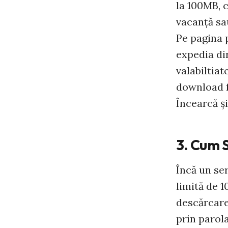
la 100MB, c
vacanţă sau
Pe pagina 
expedia dir
valabiltiat
download f
Încearcă ş
3. Cum S
Încă un se
limită de 1
descărcare.
prin parola