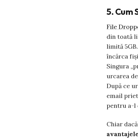
5. Cum S
File Dropp
din toată l
limită 5GB.
încărca fiş
Singura „p
urcarea de
După ce urc
email prie
pentru a-l
Chiar dac
avantajele