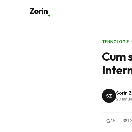
Zorin
TEHNOLOGIE
Cum să
Intern
Sorin Z
SZ
23 Ianua
👏
48
💬
1