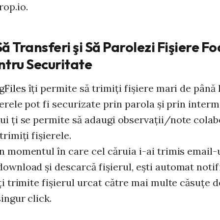
rop.io.
ă Transferi şi Să Parolezi Fişiere F
ntru Securitate
gFiles
îţi permite să trimiţi fişiere mari de până 
ierele pot fi securizate prin parola şi prin inter
ui ţi se permite să adaugi observaţii/note colab
trimiţi fişierele.
n momentul în care cel căruia i-ai trimis email-u
ownload şi descarcă fişierul, eşti automat notif
ţi trimite fişierul urcat către mai multe căsuţe d
ingur click.