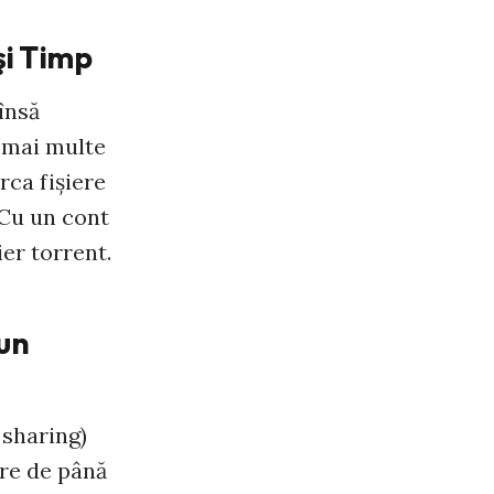
şi Timp
 însă
a mai multe
rca fişiere
 Cu un cont
er torrent.
iun
e sharing)
ere de până