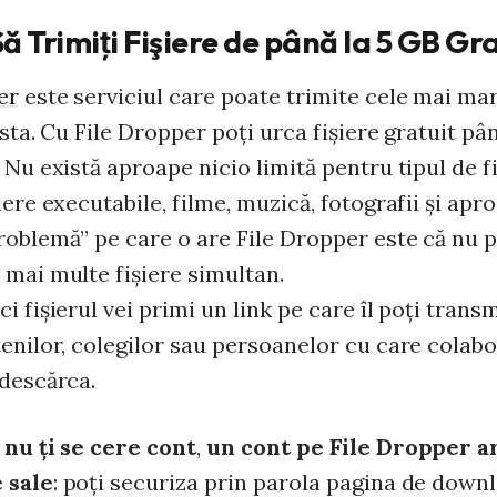
ă Trimiţi Fişiere de până la 5 GB Gra
er
este serviciul care poate trimite cele mai mari
ista. Cu File Dropper poţi urca fişiere gratuit pân
 Nu există aproape nicio limită pentru tipul de fi
iere executabile, filme, muzică, fotografii şi apr
roblemă” pe care o are File Dropper este că nu 
 mai multe fişiere simultan.
i fişierul vei primi un link pe care îl poţi trans
tenilor, colegilor sau persoanelor cu care colabo
 descărca.
ă
nu ţi se cere cont
,
un cont pe File Dropper a
 sale
: poţi securiza prin parola pagina de downl