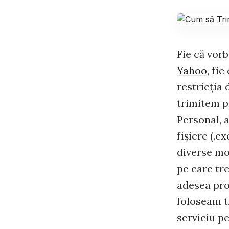
Fie că vorb
Yahoo
, fi
restricţia 
trimitem pr
Personal, a
fişiere (.e
diverse mot
pe care tr
adesea prob
foloseam t
serviciu pe