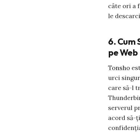
câte ori a 
le descarci
6. Cum S
pe Web
Tonsho
est
urci singur
care să-l t
Thunderbird
serverul p
acord să-ţi
confidenţi