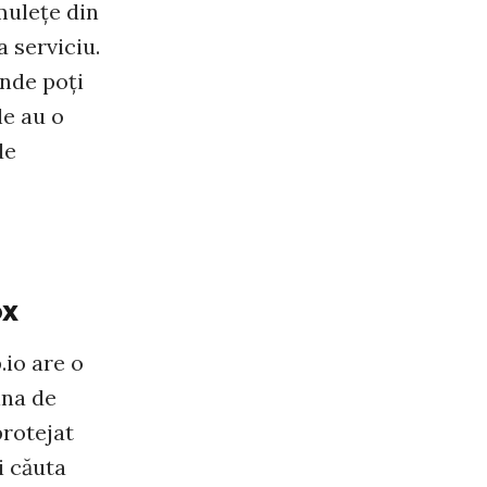
lmuleţe din
a serviciu.
unde poţi
le au o
de
ox
.io are o
ina de
protejat
i căuta