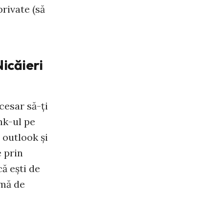
private (să
Nicăieri
cesar să-ţi
ink-ul pe
 outlook şi
e prin
ă eşti de
amă de