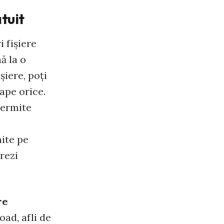
tuit
 fişiere
ă la o
şiere, poţi
oape orice.
permite
mite pe
rezi
re
oad, afli de