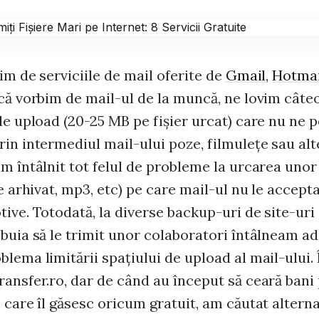
im de serviciile de mail oferite de
Gmail
,
Hotmai
e că vorbim de mail-ul de la muncă, ne lovim câte
de upload (20-25 MB pe fişier urcat) care nu ne 
in intermediul mail-ului poze, filmuleţe sau alte
m întâlnit tot felul de probleme la urcarea unor
xe arhivat, mp3, etc) pe care mail-ul nu le accept
ive. Totodată, la diverse backup-uri de site-uri ş
ebuia să le trimit unor colaboratori întâlneam a
lema limitării spaţiului de upload al mail-ului. 
ransfer.ro, dar de când au început să ceară bani
 care îl găsesc oricum gratuit, am căutat alterna