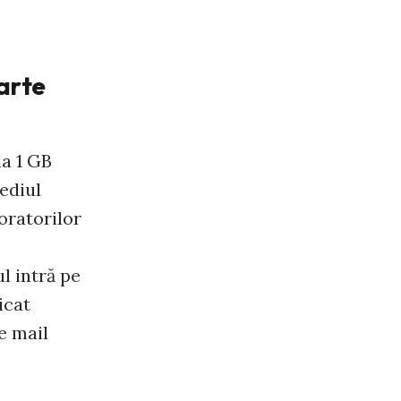
oarte
la 1 GB
mediul
oratorilor
l intră pe
icat
e mail