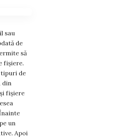
l
sau
odată de
permite să
 fişiere.
 tipuri de
a din
i fişiere
desea
Înainte
 pe un
tive. Apoi