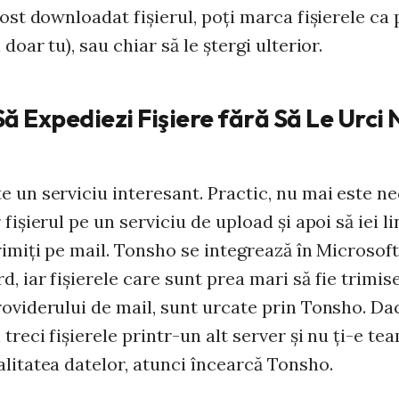
fost downloadat fişierul, poţi marca fişierele ca 
 doar tu), sau chiar să le ştergi ulterior.
ă Expediezi Fişiere fără Să Le Urci 
e un serviciu interesant. Practic, nu mai este ne
 fişierul pe un serviciu de upload şi apoi să iei l
rimiţi pe mail. Tonsho se integrează în Microsoft
, iar fişierele care sunt prea mari să fie trimis
roviderului de mail, sunt urcate prin Tonsho. Dac
 treci fişierele printr-un alt server şi nu ţi-e te
alitatea datelor, atunci încearcă Tonsho.