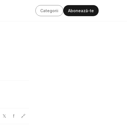
Categorii
Abonează-te
f
🔗
𝕏