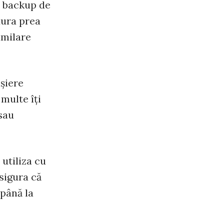
n backup de
dura prea
imilare
işiere
 multe îţi
 sau
 utiliza cu
sigura că
 până la