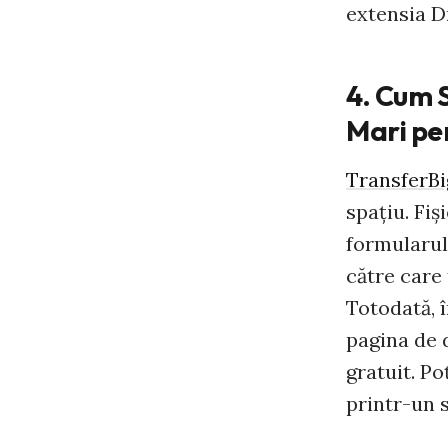
extensia D
4. Cum S
Mari pe
TransferBi
spaţiu. Fiş
formularul
către care 
Totodată, î
pagina de d
gratuit. Po
printr-un s