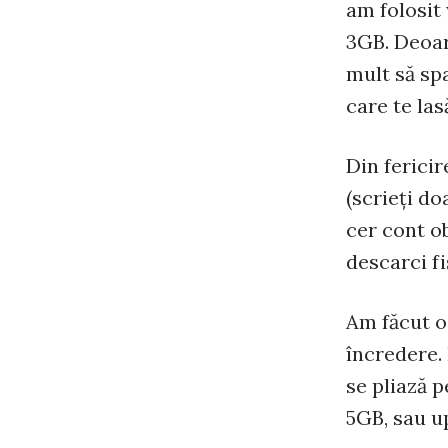
am folosit
3GB. Deoar
mult să spa
care te las
Din fericir
(scrieţi d
cer cont ob
descarci fi
Am făcut o 
încredere.
se pliază p
5GB, sau u