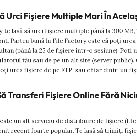
ă Urci Fişiere Multiple Mari În Acela
y
te lasă să urci fişiere multiple până la 300 MB,
nt. Partea bună la File Factory este că poţi urc
ultan (până la 25 de fişiere într-o sesiune). Poţi u
latorul tău sau de pe un alt site (server public).
ţi urca fişiere de pe FTP sau chiar dintr-un fişi
ă Transferi Fişiere Online Fără Nic
este un alt serviciu de distribuire de fişiere (fil
nit recent foarte popular. Te lasă să trimiţi fişi