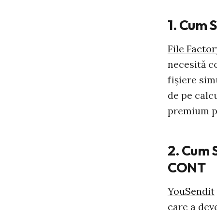
1. Cum S
File Factor
necesită co
fişiere sim
de pe calcu
premium po
2. Cum S
CONT
YouSendit
care a deve