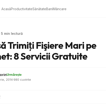
Acasă
Productivitate
Sănătate
Bani
Mâncare
· 5 min lectură
 Trimiţi Fişiere Mari pe
et: 8 Servicii Gratuite
orin
Urmărește
rie, 2014
·
980 cuvinte
2