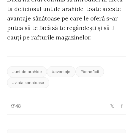
ta deliciosul unt de arahide, toate aceste
avantaje sănătoase pe care le oferă s-ar
putea să te facă să te regândeşti şi să-l
cauţi pe rafturile magazinelor.
#unt de arahide
#avantaje
#beneficii
#viata sanatoasa
👏
48
f
𝕏