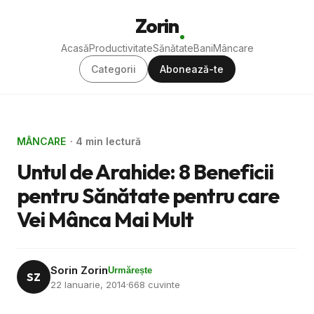
Zorin
Acasă
Productivitate
Sănătate
Bani
Mâncare
Categorii
Abonează-te
MÂNCARE
· 4 min lectură
Untul de Arahide: 8 Beneficii
pentru Sănătate pentru care
Vei Mânca Mai Mult
Sorin Zorin
Urmărește
SZ
22 Ianuarie, 2014
·
668 cuvinte