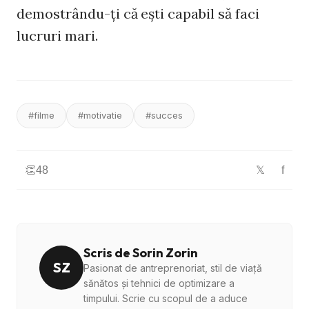
demostrându-ţi că eşti capabil să faci
lucruri mari.
#filme
#motivatie
#succes
👏
48
f
𝕏
Scris de Sorin Zorin
SZ
Pasionat de antreprenoriat, stil de viață
sănătos și tehnici de optimizare a
timpului. Scrie cu scopul de a aduce