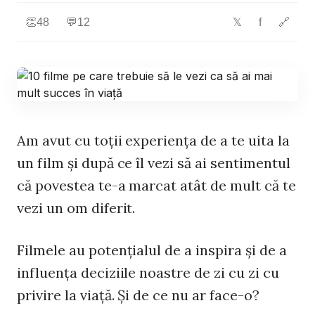
👏
48
💬
12
f
🔗
𝕏
Am avut cu toţii experienţa de a te uita la
un film şi după ce îl vezi să ai sentimentul
că povestea te-a marcat atât de mult că te
vezi un om diferit.
Filmele au potenţialul de a inspira şi de a
influenţa deciziile noastre de zi cu zi cu
privire la viaţă. Şi de ce nu ar face-o?