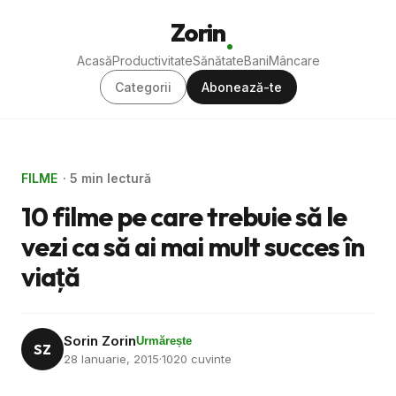
Zorin
Acasă
Productivitate
Sănătate
Bani
Mâncare
Categorii
Abonează-te
FILME
· 5 min lectură
10 filme pe care trebuie să le
vezi ca să ai mai mult succes în
viaţă
Sorin Zorin
Urmărește
SZ
28 Ianuarie, 2015
·
1020 cuvinte