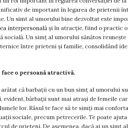
ă un rol important în reglarea conversaţiei de l
nificativ de important în legarea de prietenii în
e. Un simt al umorului bine dezvoltat este impo
ea interpersonală
şi în atracţie, fiind o practic o
 socială. Un simţ al umorului sănătos reuneşte 
ternice între prieteni şi familie, consolidând id
e face o persoană atractivă.
arătat că barbaţii cu un bun simţ al umorului s
Şi, evident, bărbaţii sunt mai atraşi de femeile ca
lumele lor. Râsul te face să te simţi mai conforta
uaţii sociale, precum petrecerile. Te poate ajuta 
rcul de prieteni. De asemenea, dacă ai un simţ a