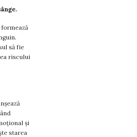
 sânge
.
e formează
nguin.
sul să fie
ea riscului
anşează
rând
moţional şi
şte starea