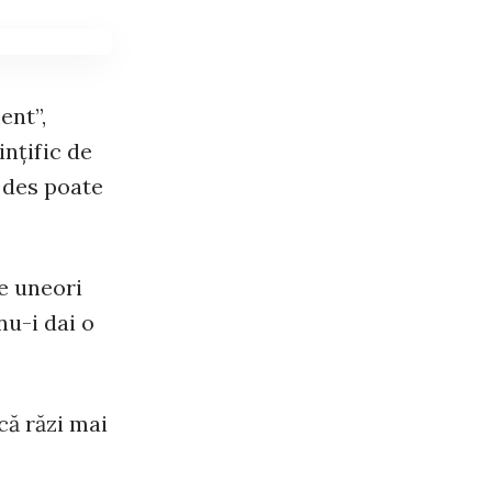
ent”,
inţific de
e des poate
ne uneori
nu-i dai o
că răzi mai