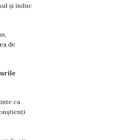
sul şi induc
ns,
rea de
turile
ainte ca
onştienţi