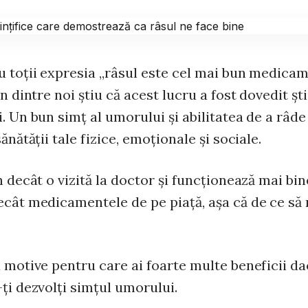
u toţii expresia „râsul este cel mai bun medicam
in dintre noi ştiu că acest lucru a fost dovedit şti
. Un bun simţ al umorului şi abilitatea de a râd
sănătăţii tale fizice, emoţionale şi sociale.
n decât o vizită la doctor şi funcţionează mai bi
ecât medicamentele de pe piaţă, aşa că de ce să 
 motive pentru care ai foarte multe beneficii da
ţi dezvolţi simţul umorului.