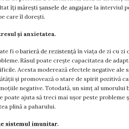
ltat
îţi măreşti şansele de angajare
la interviul p
 care îl doreşti.
tresul şi anxietatea.
te fi o
barieră de rezistenţă
în viaţa de zi cu z
obleme. Râsul poate creşte capacitatea de adapt
dificile. Acesta moderează efectele negative ale 
tăţii şi promovează o stare de spirit pozitivă c
moţiile negative. Totodată, un simţ al umorului 
te poate ajuta să treci mai uşor peste probleme ş
tea plină a paharului.
te sistemul imunitar
.