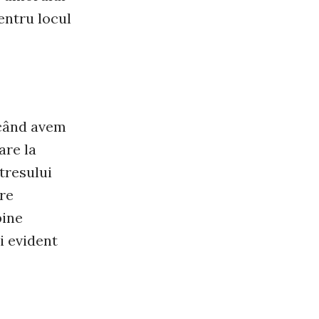
entru locul
i când avem
are la
stresului
are
bine
i evident