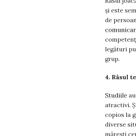
Râsul joac
şi este sem
de persoan
comunicar
competenţă
legături pu
grup.
4. Râsul t
Studiile
au 
atractivi. 
copios la g
diverse sit
măreşti ce