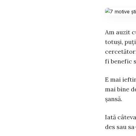
Am auzit c
totuşi, puţ
cercetători
fi benefic 
E mai iefti
mai bine d
şansă.
Iată câteva
des sau sa-