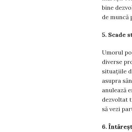
bine dezvo
de muncă pe
5. Scade s
Umorul poa
diverse pr
situaţiile 
asupra sănă
anulează e
dezvoltat 
să vezi par
6.
Întăreş