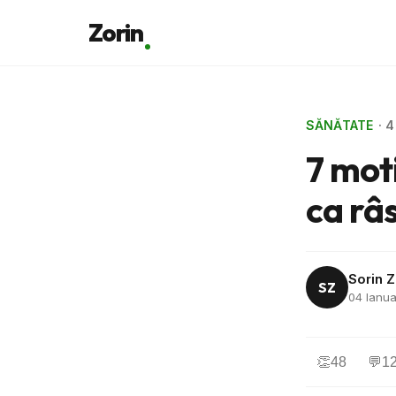
Zorin
SĂNĂTATE
· 
7 mot
ca râs
Sorin Z
SZ
04 Ianua
👏
48
💬
1