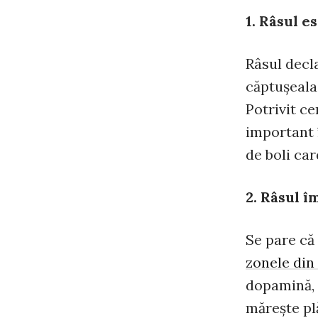
1. Râsul e
Râsul decl
căptuşeala 
Potrivit c
important 
de boli ca
2. Râsul î
Se pare că
zonele din
dopamină, 
măreşte pl