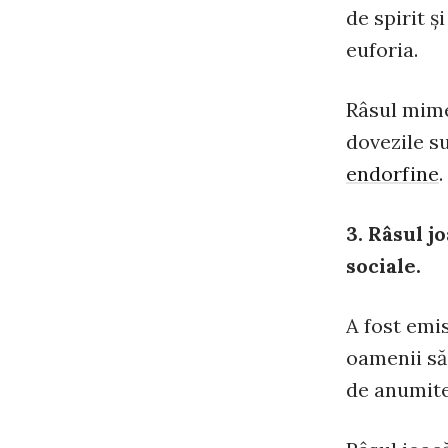
de spirit ş
euforia.
Râsul mime
dovezile s
endorfine
.
3. Râsul j
sociale.
A fost emis
oamenii să
de anumite