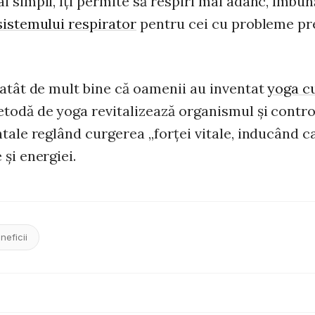
i simpli, îţi permite să respiri mai adânc, îmbun
sistemului respirator
pentru cei cu probleme p
 atât de mult bine că oamenii au inventat
yoga c
todă de yoga revitalizează organismul şi contr
tale reglând curgerea „forţei vitale, inducând c
şi energiei.
neficii