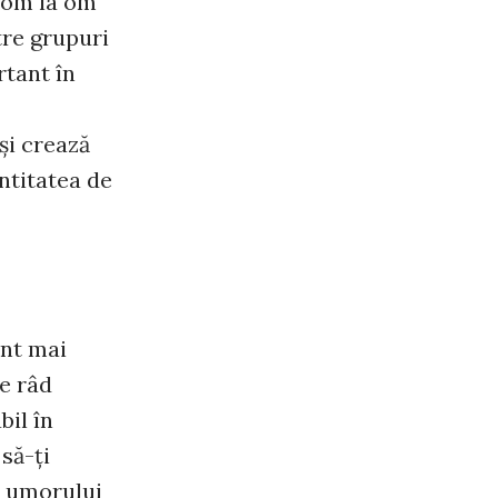
a om la om
tre grupuri
rtant în
şi crează
entitatea de
unt mai
re râd
bil în
să-ţi
l umorului