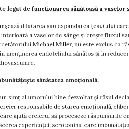
ste legat de
funcţionarea sănătoasă a vaselor
anşează dilatarea sau expandarea ţesutului car
interioară a vaselor de sânge şi creşte fluxul sa
ercetătorului
Michael Miller
, nu este exclus ca râ
în menţinerea endoteliului sănătos şi în reducer
rdiovasculare.
mbunătăţeşte sănătatea emoţională.
 un simţ al umorului bine dezvoltat şi râsul decl
 creier responsabile de starea emoţională
, elibe
care ajută creierul să proceseze răspunsurile e
ăcerea experienţei; serotonină, care îmbunătăţe