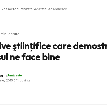
Acasă
Productivitate
Sănătate
Bani
Mâncare
4 min lectură
ive ştiinţifice care demos
ul ne face bine
orin
Urmărește
rie, 2015
·
641 cuvinte
2