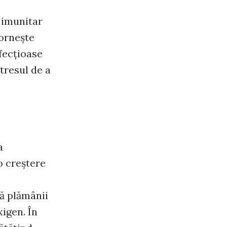
 imunitar
porneşte
nfecţioase
stresul de a
a
o creştere
ră plămânii
xigen. În