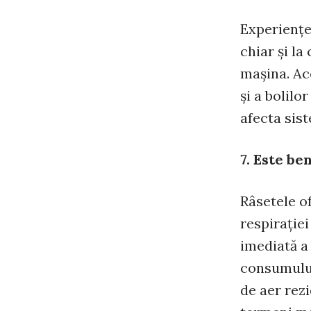
Experienţe
chiar şi l
maşina. Ac
şi a bolilo
afecta sis
7. Este be
Râsetele o
respiraţiei
imediată a 
consumului
de aer rezi