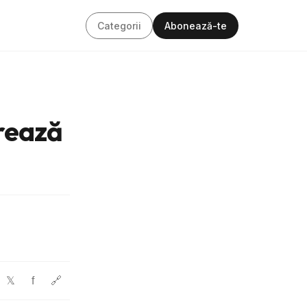
Categorii
Abonează-te
trează
f
🔗
𝕏