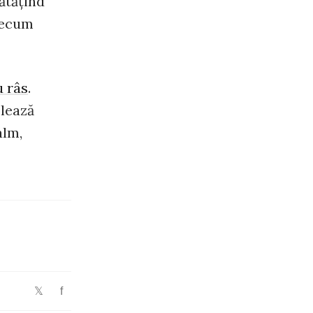
ătăţind
recum
u râs
.
olează
alm,
f
𝕏