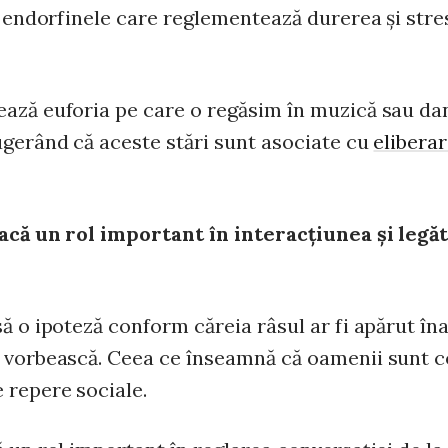
i endorfinele care reglementează durerea şi stre
ază euforia pe care o regăsim în muzică sau da
ugerând că aceste stări sunt asociate cu
elibera
oacă un rol important în interacţiunea şi legă
ă o ipoteză conform căreia râsul ar fi apărut în
 vorbească. Ceea ce înseamnă că oamenii sunt c
 repere sociale.