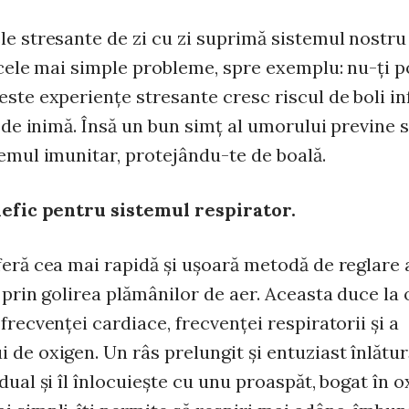
le stresante de zi cu zi suprimă sistemul nostru
a cele mai simple probleme, spre exemplu: nu-ţi 
este experienţe stresante cresc riscul de boli i
r de inimă. Însă un bun simţ al umorului previne 
temul imunitar, protejându-te de boală.
nefic pentru sistemul respirator.
feră cea mai rapidă şi uşoară metodă de reglare 
 prin golirea plămânilor de aer. Aceasta duce la 
frecvenţei cardiace, frecvenţei respiratorii şi a
 de oxigen. Un râs prelungit şi entuziast înlătu
dual şi îl înlocuieşte cu unu proaspăt, bogat în o