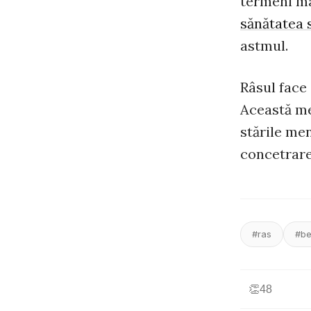
termeni ma
sănătatea 
astmul.
Râsul face
Această me
stările men
concetrare 
#ras
#be
👏
48