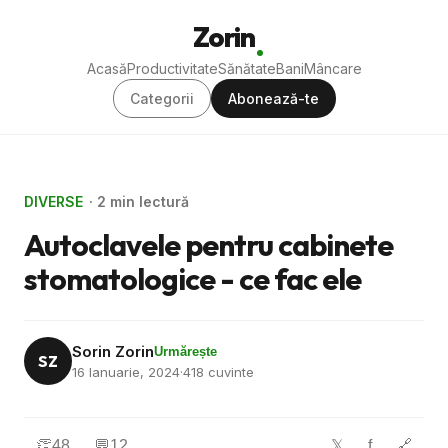
Zorin
Acasă
Productivitate
Sănătate
Bani
Mâncare
Categorii
Abonează-te
DIVERSE
· 2 min lectură
Autoclavele pentru cabinete
stomatologice - ce fac ele
Sorin Zorin
Urmărește
SZ
16 Ianuarie, 2024
·
418 cuvinte
👏
48
💬
12
f
🔗
𝕏