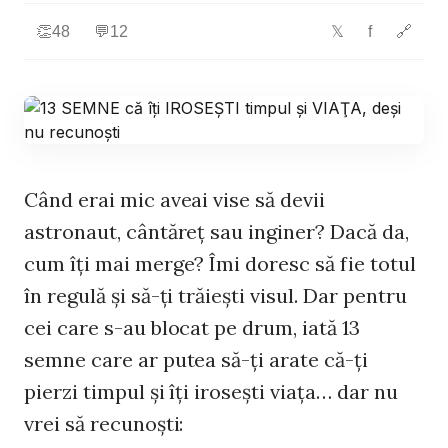
👏
48
💬
12
f
🔗
𝕏
Când erai mic aveai vise să devii
astronaut, cântăreţ sau inginer? Dacă da,
cum îţi mai merge? Îmi doresc să fie totul
în regulă şi să-ţi trăieşti visul. Dar pentru
cei care s-au blocat pe drum, iată 13
semne care ar putea să-ţi arate că-ţi
pierzi timpul şi îţi iroseşti viaţa… dar nu
vrei să recunoşti: