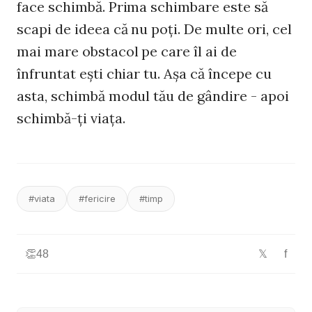
face schimbă. Prima schimbare este să
scapi de ideea că nu poţi. De multe ori, cel
mai mare obstacol pe care îl ai de
înfruntat eşti chiar tu. Aşa că începe cu
asta, schimbă modul tău de gândire - apoi
schimbă-ţi viaţa.
#viata
#fericire
#timp
👏
48
f
𝕏