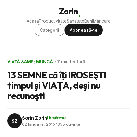
Zorin
Acasă
Productivitate
Sănătate
Bani
Mâncare
Categorii
Abonează-te
VIAŢĂ &AMP; MUNCĂ
· 7 min lectură
13 SEMNE că îţi IROSEŞTI
timpul şi VIAŢA, deşi nu
recunoşti
Sorin Zorin
Urmărește
SZ
02 Ianuarie, 2015
·
1355 cuvinte