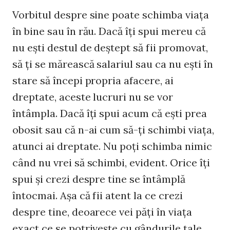
Vorbitul despre sine poate schimba viaţa
în bine sau în rău. Dacă îţi spui mereu că
nu eşti destul de deştept să fii promovat,
să ţi se mărească salariul sau ca nu eşti în
stare să începi propria afacere, ai
dreptate, aceste lucruri nu se vor
întâmpla. Dacă îţi spui acum că eşti prea
obosit sau că n-ai cum să-ţi schimbi viaţa,
atunci ai dreptate. Nu poţi schimba nimic
când nu vrei să schimbi, evident. Orice îţi
spui şi crezi despre tine se întâmplă
întocmai. Aşa că fii atent la ce crezi
despre tine, deoarece vei păţi în viaţa
exact ce se potriveşte cu gândurile tale.