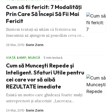
Cum să fii fericit: 7 Modalităţi
Prin Care Să Începi Să Fii Mai
Fericit
Suntem tentaţi să uităm că fericirea nu
înseamnă să ajungem să posedăm ceva ce
nu deţinem încă, dimpotrivă, înseamnă să
· Sorin Zorin
26 Mar, 2015
identificăm şi să ne bucurăm …
VIAŢĂ &AMP; MUNCĂ
· 5 min lectură
Cum să Munceşti Repede şi
Inteligent. Sfaturi Utile pentru
cei care vor să aibă
REZULTATE imediate
Există un motto care ghidează foarte mulţi
antreprenori şi afacerişti: „Lucreaza
inteligent, nu din greu!” Dar ce înseamnă cu
· Sorin Zorin
24 Mar, 2015