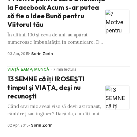
la Facebook Acum s-ar putea
să fie o Idee Bună pentru
Viitorul tău
În ultimii 100 şi ceva de ani, au apărut
numeroase îmbunătăţiri în comunicare. De
la scrisori la telefoane, de la apeluri
· Sorin Zorin
03 Apr, 2015
telefonice la mesaje text, …
VIAŢĂ &AMP; MUNCĂ
· 7 min lectură
13 SEMNE că îţi IROSEŞTI
timpul şi VIAŢA, deşi nu
recunoşti
Când erai mic aveai vise să devii astronaut,
cântăreţ sau inginer? Dacă da, cum îţi mai
merge? Îmi doresc să fie totul în regulă şi
· Sorin Zorin
02 Apr, 2015
să-ţi trăieşti …