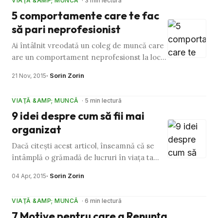
VIAŢĂ &AMP; MUNCĂ
· 3 min lectură
5 comportamente care te fac
să pari neprofesionist
Ai întâlnit vreodată un coleg de muncă care
are un comportament neprofesionst la locul
de muncă și nu te-ai întrebat cumva cum de
· Sorin Zorin
21 Nov, 2015
încă nu a fost dat …
VIAŢĂ &AMP; MUNCĂ
· 5 min lectură
9 idei despre cum să fii mai
organizat
Dacă citeşti acest articol, înseamnă că se
întâmplă o grămadă de lucruri în viaţa ta
care te dau peste cap la capitolul organizare.
· Sorin Zorin
04 Apr, 2015
Nu cred într-o …
VIAŢĂ &AMP; MUNCĂ
· 6 min lectură
7 Motive pentru care a Renunţa