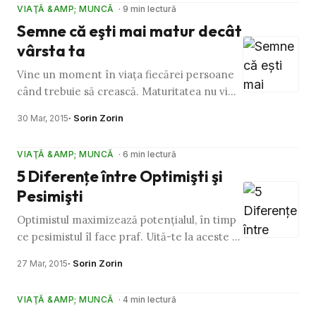
VIAŢĂ &AMP; MUNCĂ
· 9 min lectură
Semne că eşti mai matur decât
vârsta ta
Vine un moment în viaţa fiecărei persoane
când trebuie să crească. Maturitatea nu vine
odată cu vârsta, ci cu experienţele pe care le
· Sorin Zorin
30 Mar, 2015
dobândeşti. Iată …
VIAŢĂ &AMP; MUNCĂ
· 6 min lectură
5 Diferenţe între Optimişti şi
Pesimişti
Optimistul maximizează potenţialul, în timp
ce pesimistul îl face praf. Uită-te la aceste 5
diferenţe fundamentele între persoanele
· Sorin Zorin
27 Mar, 2015
optimiste şi cele …
VIAŢĂ &AMP; MUNCĂ
· 4 min lectură