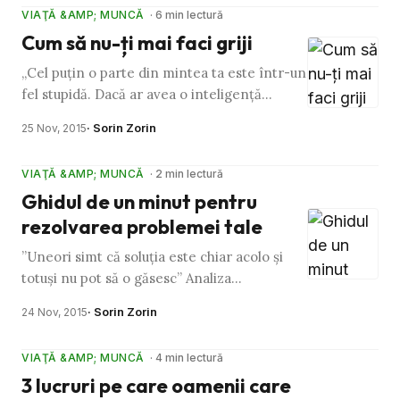
VIAŢĂ &AMP; MUNCĂ
· 6 min lectură
Cum să nu-ți mai faci griji
„Cel puțin o parte din mintea ta este într-un
fel stupidă. Dacă ar avea o inteligență
înnăscută, ți-ar fi amintit de lucrurile pe
· Sorin Zorin
25 Nov, 2015
care trebuia să le …
VIAŢĂ &AMP; MUNCĂ
· 2 min lectură
Ghidul de un minut pentru
rezolvarea problemei tale
”Uneori simt că soluția este chiar acolo și
totuși nu pot să o găsesc” Analiza
Tranzacțională o numește reducere sau
· Sorin Zorin
24 Nov, 2015
ignoranță inconștientă a …
VIAŢĂ &AMP; MUNCĂ
· 4 min lectură
3 lucruri pe care oamenii care