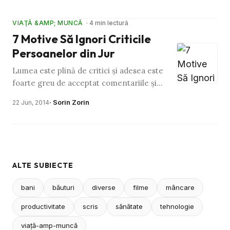
adevărat acest lucru? …
VIAŢĂ &AMP; MUNCĂ
· 4 min lectură
7 Motive Să Ignori Criticile
Persoanelor din Jur
Lumea este plină de critici şi adesea este
foarte greu de acceptat comentariile şi
opiniile persoanelor din jur, fie că vorbim
· Sorin Zorin
22 Jun, 2014
despre comentarii …
ALTE SUBIECTE
bani
băuturi
diverse
filme
mâncare
productivitate
scris
sănătate
tehnologie
viaţă-amp-muncă