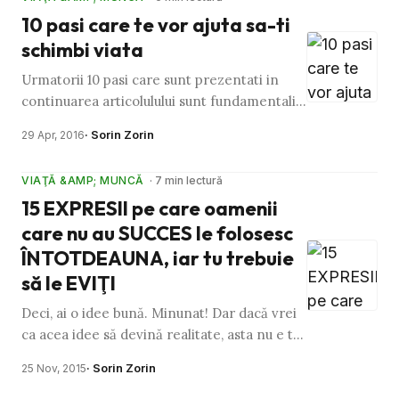
10 pasi care te vor ajuta sa-ti
schimbi viata
Urmatorii 10 pasi care sunt prezentati in
continuarea articolulului sunt fundamentali
in schimbarile pe care ti le doresti in viata
· Sorin Zorin
29 Apr, 2016
ta. Orice altceva …
VIAŢĂ &AMP; MUNCĂ
· 7 min lectură
15 EXPRESII pe care oamenii
care nu au SUCCES le folosesc
ÎNTOTDEAUNA, iar tu trebuie
să le EVIŢI
Deci, ai o idee bună. Minunat! Dar dacă vrei
ca acea idee să devină realitate, asta nu e tot
ce ai nevoie pentru a reuși. Fie că ai de gând
· Sorin Zorin
25 Nov, 2015
să o faci …