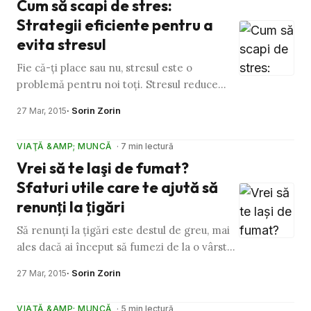
Cum să scapi de stres:
Strategii eficiente pentru a
evita stresul
Fie că-ţi place sau nu, stresul este o
problemă pentru noi toţi. Stresul reduce
calitatea vieţii. Poate determina şi
· Sorin Zorin
27 Mar, 2015
încheierea sau deteriorarea …
VIAŢĂ &AMP; MUNCĂ
· 7 min lectură
Vrei să te laşi de fumat?
Sfaturi utile care te ajută să
renunţi la ţigări
Să renunţi la ţigări este destul de greu, mai
ales dacă ai început să fumezi de la o vârstă
fragedă, când aveai sub 18 ani, şi ai strâns
· Sorin Zorin
27 Mar, 2015
ceva ani …
VIAŢĂ &AMP; MUNCĂ
· 5 min lectură