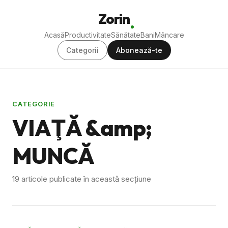
Zorin
Acasă
Productivitate
Sănătate
Bani
Mâncare
Categorii
Abonează-te
CATEGORIE
VIAŢĂ &amp;
MUNCĂ
19 articole publicate în această secțiune