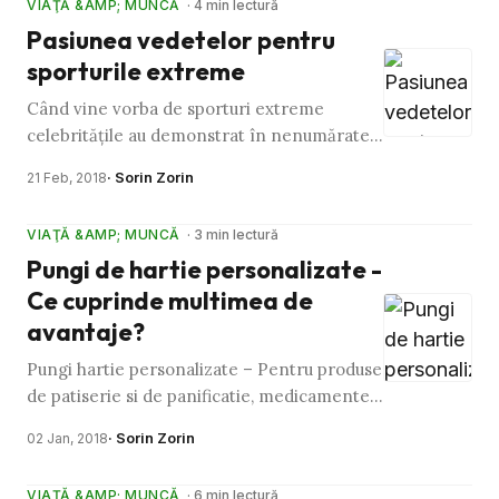
VIAŢĂ &AMP; MUNCĂ
· 4 min lectură
Pasiunea vedetelor pentru
sporturile extreme
Când vine vorba de sporturi extreme
celebrităţile au demonstrat în nenumărate
rânduri că nu se tem de nimic. Doza de
· Sorin Zorin
21 Feb, 2018
adrenalină ce vine cu practicarea …
VIAŢĂ &AMP; MUNCĂ
· 3 min lectură
Pungi de hartie personalizate -
Ce cuprinde multimea de
avantaje?
Pungi hartie personalizate – Pentru produse
de patiserie si de panificatie, medicamente,
fructe si legume. Costa putin, se pot recicla,
· Sorin Zorin
02 Jan, 2018
reutiliza si …
VIAŢĂ &AMP; MUNCĂ
· 6 min lectură