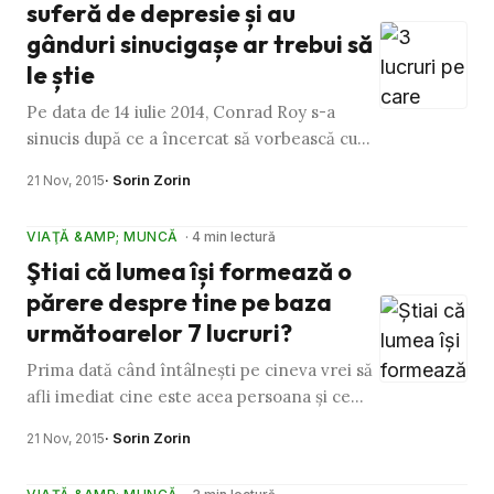
suferă de depresie și au
gânduri sinucigașe ar trebui să
le știe
Pe data de 14 iulie 2014, Conrad Roy s-a
sinucis după ce a încercat să vorbească cu
cineva gândurile sale sinucigașe. Autoritățile
· Sorin Zorin
21 Nov, 2015
locale au dat …
VIAŢĂ &AMP; MUNCĂ
· 4 min lectură
Ştiai că lumea își formează o
părere despre tine pe baza
următoarelor 7 lucruri?
Prima dată când întâlnești pe cineva vrei să
afli imediat cine este acea persoana și ce
reprezintă ei. Tocmai de acea o să încerci să
· Sorin Zorin
21 Nov, 2015
le găsești …