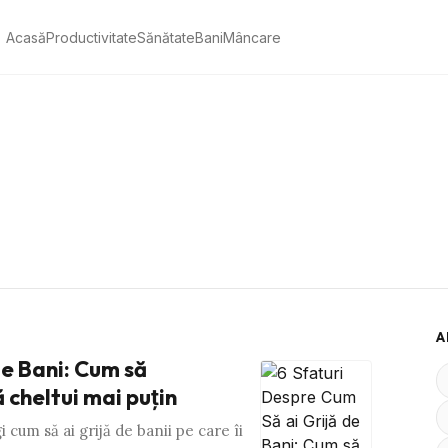
Acasă
Productivitate
Sănătate
Bani
Mâncare
A
de Bani: Cum să
 cheltui mai puţin
 cum să ai grijă de banii pe care îi