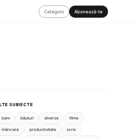
Categorii
Abonează-te
LTE SUBIECTE
bani
băuturi
diverse
filme
mâncare
productivitate
scris