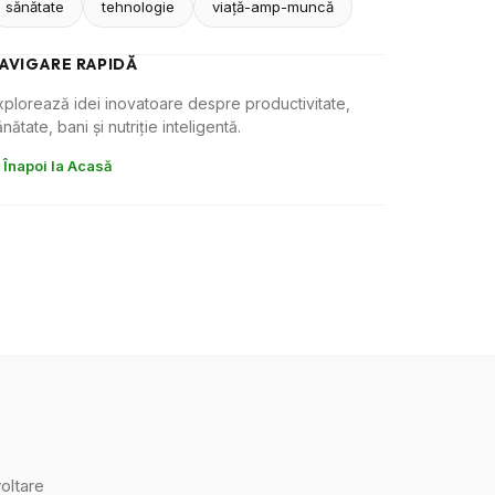
sănătate
tehnologie
viaţă-amp-muncă
AVIGARE RAPIDĂ
xplorează idei inovatoare despre productivitate,
nătate, bani și nutriție inteligentă.
 Înapoi la Acasă
oltare