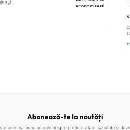
ajungi …
N
E
să
←
Abonează-te la noutăți
ște cele mai bune articole despre productivitate, sănătate și dezv