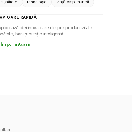
sănătate
tehnologie
viaţă-amp-muncă
AVIGARE RAPIDĂ
xplorează idei inovatoare despre productivitate,
nătate, bani și nutriție inteligentă.
 Înapoi la Acasă
oltare