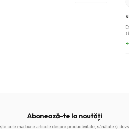
N
E
să
←
Abonează-te la noutăți
ște cele mai bune articole despre productivitate, sănătate și dezv