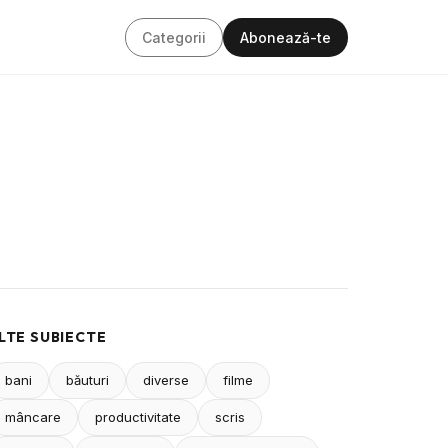
Categorii
Abonează-te
LTE SUBIECTE
bani
băuturi
diverse
filme
mâncare
productivitate
scris