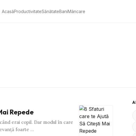
Acasă
Productivitate
Sănătate
Bani
Mâncare
A
 Mai Repede
 când erai copil. Dar modul în care
levanţă foarte …