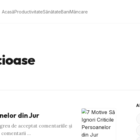
Acasă
Productivitate
Sănătate
Bani
Mâncare
cioase
A
nelor din Jur
 greu de acceptat comentariile şi
e comentarii …