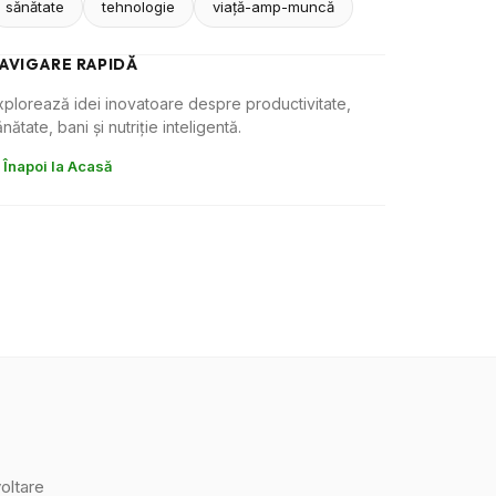
sănătate
tehnologie
viaţă-amp-muncă
AVIGARE RAPIDĂ
xplorează idei inovatoare despre productivitate,
nătate, bani și nutriție inteligentă.
 Înapoi la Acasă
oltare