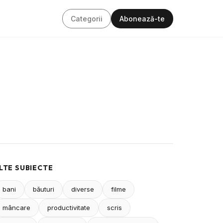
Categorii
Abonează-te
LTE SUBIECTE
bani
băuturi
diverse
filme
mâncare
productivitate
scris