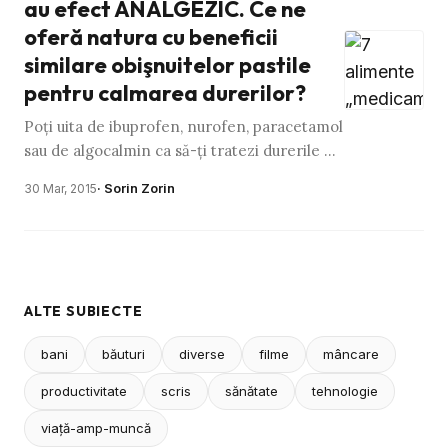
au efect ANALGEZIC. Ce ne
oferă natura cu beneficii
similare obişnuitelor pastile
pentru calmarea durerilor?
Poţi uita de ibuprofen, nurofen, paracetamol
sau de algocalmin ca să-ţi tratezi durerile de
cap, de burtă sau de măsea. Natura ne-a
· Sorin Zorin
30 Mar, 2015
oferit mai multe …
ALTE SUBIECTE
bani
băuturi
diverse
filme
mâncare
productivitate
scris
sănătate
tehnologie
viaţă-amp-muncă