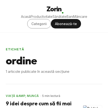
Zorin
Acasă
Productivitate
Sănătate
Bani
Mâncare
Categorii
Abonează-te
ETICHETĂ
ordine
1 articole publicate în această secțiune
VIAŢĂ &AMP; MUNCĂ
· 5 min lectură
9 idei despre cum să fii mai