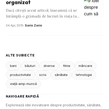
organizat
Dacă citeşti acest articol, înseamnă că se
întâmplă o grămadă de lucruri în viaţa ta
care te dau peste cap la capitolul organizare.
· Sorin Zorin
04 Apr, 2015
Nu cred într-o …
ALTE SUBIECTE
bani
băuturi
diverse
filme
mâncare
productivitate
scris
sănătate
tehnologie
viaţă-amp-muncă
NAVIGARE RAPIDĂ
Explorează idei inovatoare despre productivitate, sănătate,