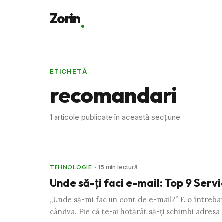
Zorin
ETICHETĂ
recomandari
1 articole publicate în această secțiune
TEHNOLOGIE
· 15 min lectură
Unde să-ţi faci e-mail: Top 9 Servi
„Unde să-mi fac un cont de e-mail?” E o întreba
cândva. Fie că te-ai hotărât să-ţi schimbi adresa