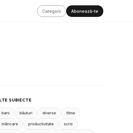
Categorii
Abonează-te
LTE SUBIECTE
bani
băuturi
diverse
filme
mâncare
productivitate
scris