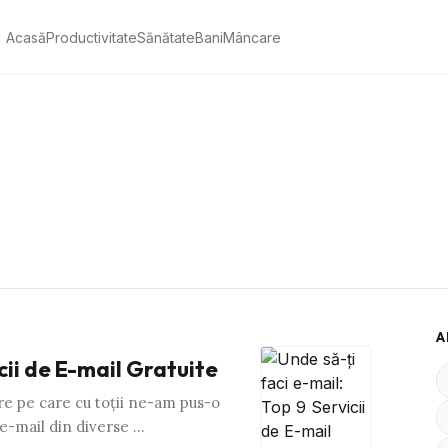
Acasă
Productivitate
Sănătate
Bani
Mâncare
A
cii de E-mail Gratuite
re pe care cu toţii ne-am pus-o
 e-mail din diverse …