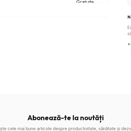
N
E
să
←
Abonează-te la noutăți
ște cele mai bune articole despre productivitate, sănătate și dezv