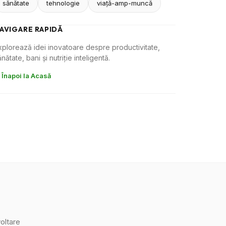
sănătate
tehnologie
viaţă-amp-muncă
AVIGARE RAPIDĂ
xplorează idei inovatoare despre productivitate,
nătate, bani și nutriție inteligentă.
 Înapoi la Acasă
oltare