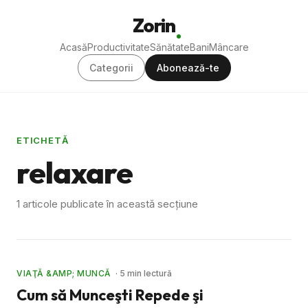
Zorin
Acasă
Productivitate
Sănătate
Bani
Mâncare
Categorii
Abonează-te
ETICHETĂ
relaxare
1 articole publicate în această secțiune
VIAŢĂ &AMP; MUNCĂ
· 5 min lectură
Cum să Munceşti Repede şi