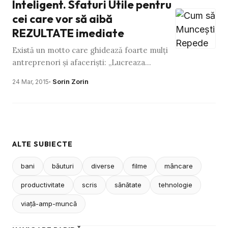
Inteligent. Sfaturi Utile pentru
cei care vor să aibă
REZULTATE imediate
Există un motto care ghidează foarte mulţi
antreprenori şi afacerişti: „Lucreaza
inteligent, nu din greu!” Dar ce înseamnă cu
· Sorin Zorin
24 Mar, 2015
adevărat acest lucru? …
ALTE SUBIECTE
bani
băuturi
diverse
filme
mâncare
productivitate
scris
sănătate
tehnologie
viaţă-amp-muncă