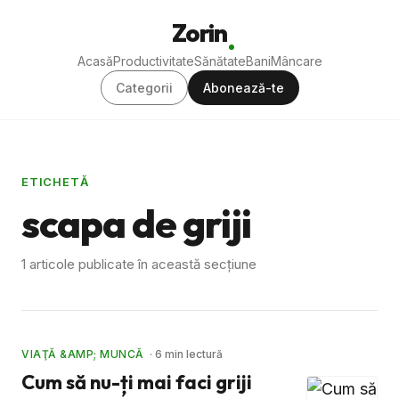
Zorin
Acasă
Productivitate
Sănătate
Bani
Mâncare
Categorii
Abonează-te
ETICHETĂ
scapa de griji
1 articole publicate în această secțiune
VIAŢĂ &AMP; MUNCĂ
· 6 min lectură
Cum să nu-ți mai faci griji