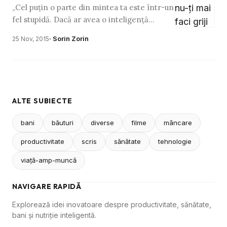
„Cel puțin o parte din mintea ta este într-un
fel stupidă. Dacă ar avea o inteligență
înnăscută, ți-ar fi amintit de lucrurile pe
· Sorin Zorin
25 Nov, 2015
care trebuia să le …
ALTE SUBIECTE
bani
băuturi
diverse
filme
mâncare
productivitate
scris
sănătate
tehnologie
viaţă-amp-muncă
NAVIGARE RAPIDĂ
Explorează idei inovatoare despre productivitate, sănătate,
bani și nutriție inteligentă.