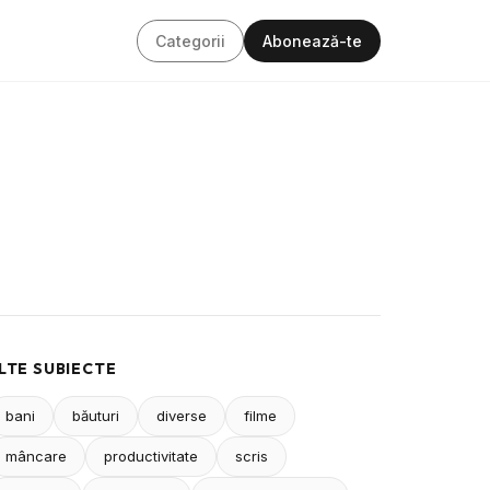
Categorii
Abonează-te
LTE SUBIECTE
bani
băuturi
diverse
filme
mâncare
productivitate
scris