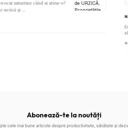
rovocat usturime când ai atins-o?
e urzică şi …
N
E
să
←
Abonează-te la noutăți
ște cele mai bune articole despre productivitate, sănătate și dezv