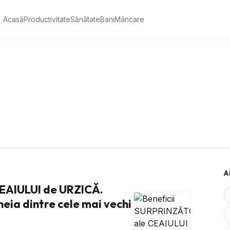
Acasă
Productivitate
Sănătate
Bani
Mâncare
A
EAIULUI de URZICĂ.
eia dintre cele mai vechi