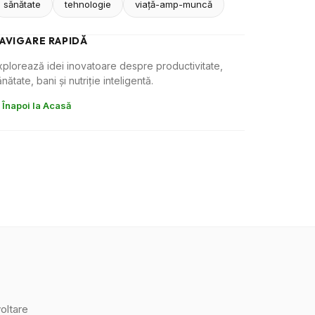
sănătate
tehnologie
viaţă-amp-muncă
AVIGARE RAPIDĂ
xplorează idei inovatoare despre productivitate,
nătate, bani și nutriție inteligentă.
 Înapoi la Acasă
oltare