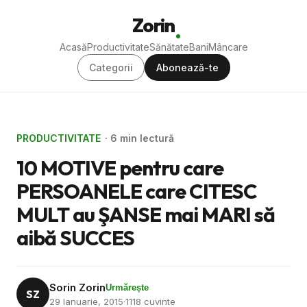
Zorin
Acasă
Productivitate
Sănătate
Bani
Mâncare
Categorii
Abonează-te
PRODUCTIVITATE
· 6 min lectură
10 MOTIVE pentru care
PERSOANELE care CITESC
MULT au ŞANSE mai MARI să
aibă SUCCES
Sorin Zorin
Urmărește
SZ
29 Ianuarie, 2015
·
1118 cuvinte