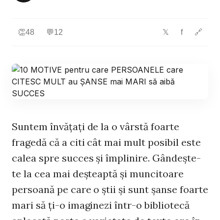
👏
48
💬
12
f
🔗
𝕏
Suntem învăţaţi de la o vârstă foarte
fragedă că a citi cât mai mult posibil este
calea spre succes şi împlinire. Gândeşte-
te la cea mai deşteaptă şi muncitoare
persoană pe care o ştii şi sunt şanse foarte
mari să ţi-o imaginezi într-o bibliotecă