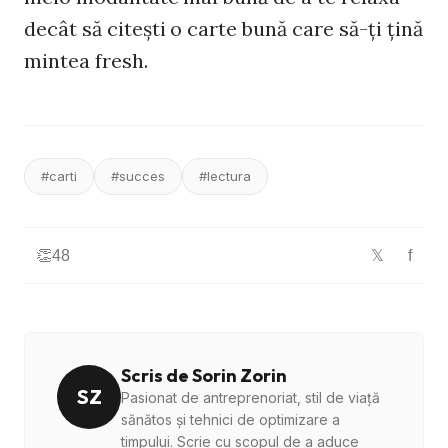
decât să citeşti o carte bună care să-ţi ţină
mintea fresh.
#carti
#succes
#lectura
👏
48
f
𝕏
Scris de Sorin Zorin
SZ
Pasionat de antreprenoriat, stil de viață
sănătos și tehnici de optimizare a
timpului. Scrie cu scopul de a aduce