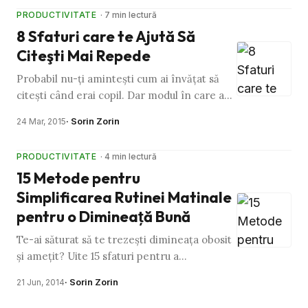
PRODUCTIVITATE
· 7 min lectură
8 Sfaturi care te Ajută Să
Citeşti Mai Repede
Probabil nu-ţi aminteşti cum ai învăţat să
citeşti când erai copil. Dar modul în care am
învăţat să citim când eram mai mici are o
· Sorin Zorin
24 Mar, 2015
relevanţă foarte …
PRODUCTIVITATE
· 4 min lectură
15 Metode pentru
Simplificarea Rutinei Matinale
pentru o Dimineaţă Bună
Te-ai săturat să te trezeşti dimineaţa obosit
şi ameţit? Uite 15 sfaturi pentru a
transforma haosul de dimineaţa într-o oază
· Sorin Zorin
21 Jun, 2014
de calm. Pregăteşte micul …