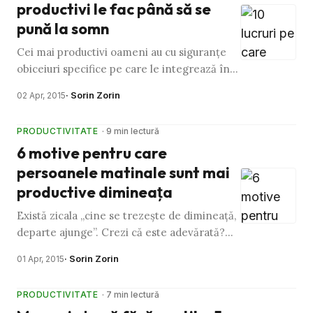
productivi le fac până să se
pună la somn
Cei mai productivi oameni au cu siguranţe
obiceiuri specifice pe care le integrează în
rutina lor zilnică pentru a avea succes. Ei
· Sorin Zorin
02 Apr, 2015
înţeleg că succesul …
PRODUCTIVITATE
· 9 min lectură
6 motive pentru care
persoanele matinale sunt mai
productive dimineaţa
Există zicala „cine se trezeşte de dimineaţă,
departe ajunge”. Crezi că este adevărată?
Nu ştiu la ce se referea iniţial, dar îţi
· Sorin Zorin
01 Apr, 2015
garantez că sunt …
PRODUCTIVITATE
· 7 min lectură