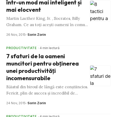
într-un mod mai inteligent și
mai elocvent
Martin Lucther King, Jr. , Socrates, Billy
Graham. Ce au toți acești oameni în comun?
Sunt toți oratori legendari. Cursul istoriei a
· Sorin Zorin
26 Nov, 2015
fost influențat, …
PRODUCTIVITATE
· 4 min lectură
7 sfaturi de la oameni
muncitori pentru obţinerea
unei productivităţi
incomensurabile
Băiatul din biroul de lângă este conştiincios.
Fericit, plin de succes şi incredibil de
conştiincios. Este organizat mai bine decât
· Sorin Zorin
24 Nov, 2015
orice persoană pe …
PRODUCTIVITATE
· 4 min lectură