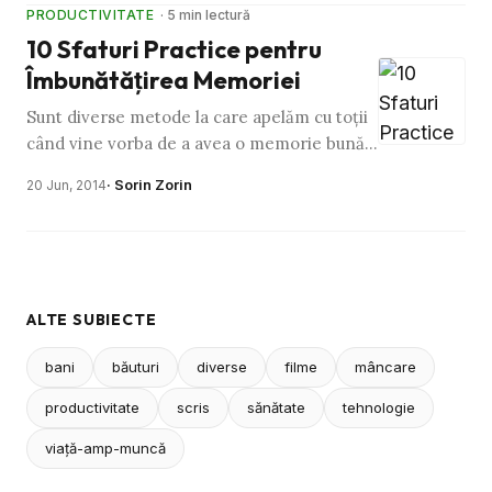
PRODUCTIVITATE
· 5 min lectură
10 Sfaturi Practice pentru
Îmbunătăţirea Memoriei
Sunt diverse metode la care apelăm cu toţii
când vine vorba de a avea o memorie bună.
Unora le este uşor să memoreze cu muzică
· Sorin Zorin
20 Jun, 2014
pe fundal, altora le …
ALTE SUBIECTE
bani
băuturi
diverse
filme
mâncare
productivitate
scris
sănătate
tehnologie
viaţă-amp-muncă