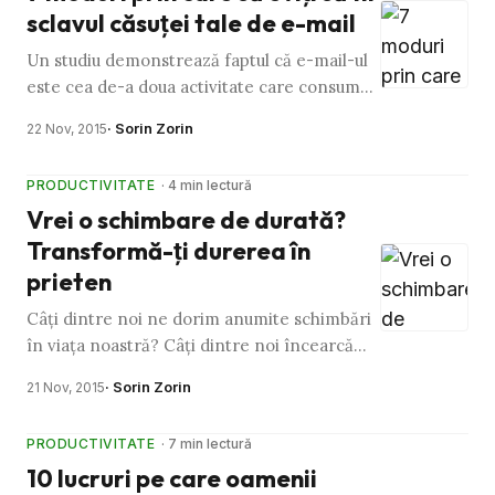
sclavul căsuţei tale de e-mail
Un studiu demonstrează faptul că e-mail-ul
este cea de-a doua activitate care consumă
timpul corporatiştilor. Ei îşi petrec mai mult
· Sorin Zorin
22 Nov, 2015
de 25% din ziua …
PRODUCTIVITATE
· 4 min lectură
Vrei o schimbare de durată?
Transformă-ţi durerea în
prieten
Câţi dintre noi ne dorim anumite schimbări
în viaţa noastră? Câţi dintre noi încearcă
mereu să se schimbe, dar când voinţa
· Sorin Zorin
21 Nov, 2015
dispare ne oprim şi noi? …
PRODUCTIVITATE
· 7 min lectură
10 lucruri pe care oamenii