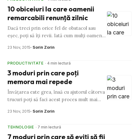
10 obiceiuri la care oamenii
remarcabili renunţă zilnic
Dacă treci prin orice fel de obstacol sau
eşec, poţi să îţi revii. Iată cum mulţi oameni
fac asta zilnic. Toţi avem momente proaste
· Sorin Zorin
23 Nov, 2015
în viaţa noastră, …
PRODUCTIVITATE
· 4 min lectură
3 moduri prin care poţi
memora mai repede
Învăţarea este grea, însă cu ajutorul câtorva
trucuri poţi să faci acest proces mult mai
uşor. Când eşti tânăr, învăţatul este uşor.
· Sorin Zorin
23 Nov, 2015
Eşti deschis în …
TEHNOLOGIE
· 7 min lectură
7 moduri prin care să eviţi să fii