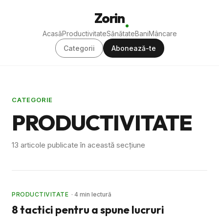
Zorin
Acasă
Productivitate
Sănătate
Bani
Mâncare
Categorii
Abonează-te
CATEGORIE
PRODUCTIVITATE
13 articole publicate în această secțiune
PRODUCTIVITATE
· 4 min lectură
8 tactici pentru a spune lucruri