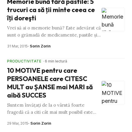
Memorie bună fără pastile: 5
trucuri ca să ţii minte ceea ce
îţi doreşti
Vrei să ai o memorie bună? Este adevărat că
sunt o grămadă de medicamente, pastile şi
suplimente pe piaţă care îţi garantează că
· Sorin Zorin
31 Mar, 2015
vei avea o memorie …
PRODUCTIVITATE
· 6 min lectură
10 MOTIVE pentru care
PERSOANELE care CITESC
MULT au ŞANSE mai MARI să
aibă SUCCES
Suntem învăţaţi de la o vârstă foarte
fragedă că a citi cât mai mult posibil este
calea spre succes şi împlinire. Gândeşte-te
· Sorin Zorin
29 Mar, 2015
la cea mai deşteaptă şi …