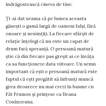
îndrăgostească cineva de tine.
Ţi-ai dat seama că pe lumea aceasta
găseşti o gamă largă de oameni falşi, fără
onoare şi nesimţiţi. La fiecare sfârşit de
relaţie înţelegi că nu este un capat de
drum fară speranţă. O persoană matură
ştie că din fiecare pas greşit ai ce învăţa
ca sa funcţioneze data viitoare. Un semn
important că eşti o persoană matură este
faptul că eşti pregătit să înfrunţi muncă
grea deoarece nu mai crezi în basme cu
Făt Frumos şi prinţese ca Ileana
Cosânzeana.