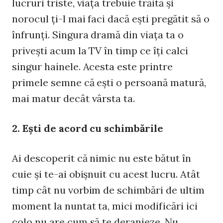
lucruri triste, viaţa trebuie trăită şi
norocul ţi-l mai faci dacă eşti pregătit să o
înfrunţi. Singura dramă din viaţa ta o
priveşti acum la TV în timp ce îţi calci
singur hainele. Acesta este printre
primele semne că eşti o persoană matură,
mai matur decât vârsta ta.
2. Eşti de acord cu schimbările
Ai descoperit că nimic nu este bătut în
cuie şi te-ai obişnuit cu acest lucru. Atât
timp cât nu vorbim de schimbări de ultim
moment la nuntat ta, mici modificări ici
colo nu are cum să te deranjeze. Nu