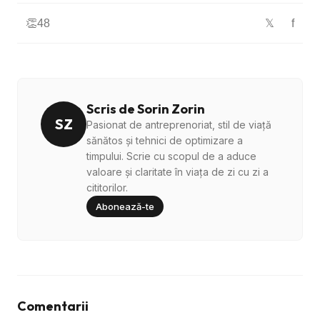
👏
48
f
𝕏
Scris de Sorin Zorin
SZ
Pasionat de antreprenoriat, stil de viață
sănătos și tehnici de optimizare a
timpului. Scrie cu scopul de a aduce
valoare și claritate în viața de zi cu zi a
cititorilor.
Abonează-te
Comentarii