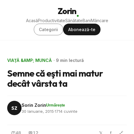
Zorin
Acasă
Productivitate
Sănătate
Bani
Mâncare
Categorii
Abonează-te
VIAŢĂ &AMP; MUNCĂ
· 9 min lectură
Semne că eşti mai matur
decât vârsta ta
Sorin Zorin
Urmărește
SZ
30 Ianuarie, 2015
·
1714 cuvinte
👏
48
💬
12
f
🔗
𝕏