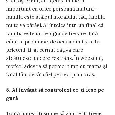
s-au aşternut, ai înţeles un lucru
important ca orice persoană matură -
familia este stâlpul moralului tău, familia
nu te va părăsi. Ai înţeles într-un final că
familia este un refugiu de fiecare dată
când ai probleme, de aceea din lista de
prieteni, ţi-ai cernut câţiva care
alcătuiesc un cerc restrâns. În weekend,
preferi adesea să petreci timp cu mama şi
tatăl tău, decât să-l petreci prin oraş.
8. Ai învăţat să controlezi ce-ţi iese pe
gură
Toată lumea îţi spune să zici ce îţi trece