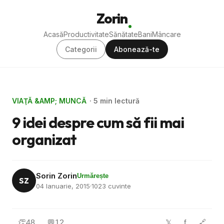
Zorin
Acasă
Productivitate
Sănătate
Bani
Mâncare
Categorii
Abonează-te
VIAŢĂ &AMP; MUNCĂ
· 5 min lectură
9 idei despre cum să fii mai
organizat
Sorin Zorin
Urmărește
SZ
04 Ianuarie, 2015
·
1023 cuvinte
👏
48
💬
12
f
🔗
𝕏