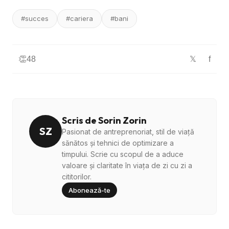
#succes
#cariera
#bani
👏
48
f
𝕏
Scris de Sorin Zorin
SZ
Pasionat de antreprenoriat, stil de viață
sănătos și tehnici de optimizare a
timpului. Scrie cu scopul de a aduce
valoare și claritate în viața de zi cu zi a
cititorilor.
Abonează-te