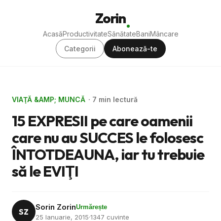
Zorin
Acasă
Productivitate
Sănătate
Bani
Mâncare
Categorii
Abonează-te
VIAŢĂ &AMP; MUNCĂ
· 7 min lectură
15 EXPRESII pe care oamenii
care nu au SUCCES le folosesc
ÎNTOTDEAUNA, iar tu trebuie
să le EVIŢI
Sorin Zorin
Urmărește
SZ
25 Ianuarie, 2015
·
1347 cuvinte