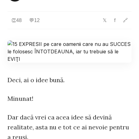
👏
48
💬
12
f
🔗
𝕏
Deci, ai o idee bună.
Minunat!
Dar dacă vrei ca acea idee să devină
realitate, asta nu e tot ce ai nevoie pentru
a reuși.