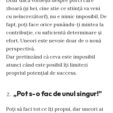
Doar dacă vorbești despre porci care
zboară (și hei, cine stie ce stiință va veni
cu neîncrezători!), nu e nimic imposibil. De
fapt, poți face orice punându-ți mintea la
contribuție, cu suficientă determinare și
efort. Uneori este nevoie doar de o nouă
perspectivă.
Dar pretinzând că ceva este imposibil
atunci când este posibil îți limitezi
propriul potențial de success.
„Pot s-o fac de unul singur!”
Poți să faci tot ce îți propui, dar uneori ai