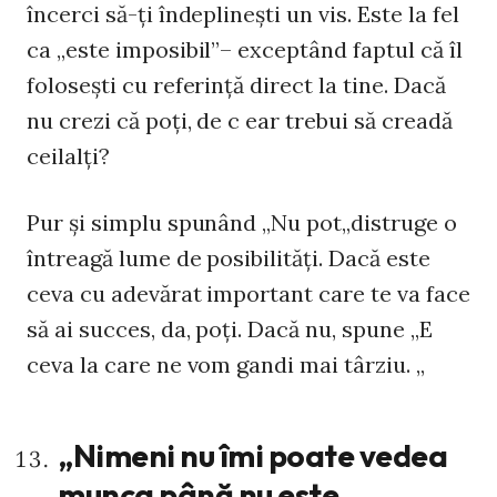
încerci să-ți îndeplinești un vis. Este la fel
ca „este imposibil”– exceptând faptul că îl
folosești cu referință direct la tine. Dacă
nu crezi că poți, de c ear trebui să creadă
ceilalți?
Pur și simplu spunând „Nu pot„distruge o
întreagă lume de posibilități. Dacă este
ceva cu adevărat important care te va face
să ai succes, da, poți. Dacă nu, spune „E
ceva la care ne vom gandi mai târziu. „
„Nimeni nu îmi poate vedea
munca până nu este