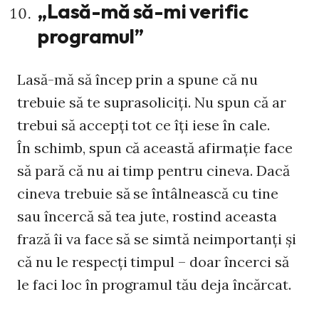
„Lasă-mă să-mi verific
programul”
Lasă-mă să încep prin a spune că nu
trebuie să te suprasoliciți. Nu spun că ar
trebui să accepți tot ce îți iese în cale.
În schimb, spun că această afirmație face
să pară că nu ai timp pentru cineva. Dacă
cineva trebuie să se întâlnească cu tine
sau încercă să tea jute, rostind aceasta
frază îi va face să se simtă neimportanți și
că nu le respecți timpul – doar încerci să
le faci loc în programul tău deja încărcat.