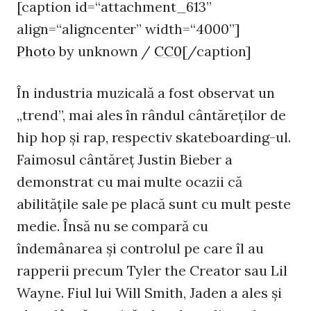
[caption id=“attachment_613”
align=“aligncenter” width=“4000”]
Photo
by unknown /
CC0
[/caption]
În industria muzicală a fost observat un
„trend”, mai ales în rândul cântăreţilor de
hip hop şi rap, respectiv skateboarding-ul.
Faimosul cântăreţ Justin Bieber a
demonstrat cu mai multe ocazii că
abilităţile sale pe placă sunt cu mult peste
medie. Însă nu se compară cu
îndemânarea şi controlul pe care îl au
rapperii precum Tyler the Creator sau Lil
Wayne. Fiul lui Will Smith, Jaden a ales şi