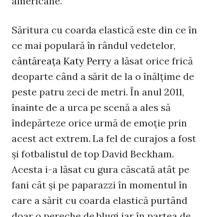
americane.
Săritura cu coarda elastică este din ce în
ce mai populară în rândul vedetelor,
cântăreaţa Katy Perry
a lăsat orice frică
deoparte când a sărit de la o înălţime de
peste patru zeci de metri. În anul 2011,
înainte de a urca pe scenă a ales să
îndepărteze orice urmă de emoţie prin
acest act extrem. La fel de curajos a fost
şi fotbalistul de top David Beckham.
Acesta i-a lăsat cu gura căscată atât pe
fani cât şi pe paparazzi în momentul în
care a sărit cu coarda elastică purtând
doar o pereche de blugi iar în partea de