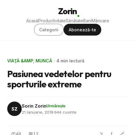
Zorin
Acasă
Productivitate
Sănătate
Bani
Mâncare
Categorii
Abonează-te
VIAŢĂ &AMP; MUNCĂ
· 4 min lectură
Pasiunea vedetelor pentru
sporturile extreme
Sorin Zorin
Urmărește
SZ
21 Ianuarie, 2018
·
644 cuvinte
👏
48
💬
12
f
🔗
𝕏