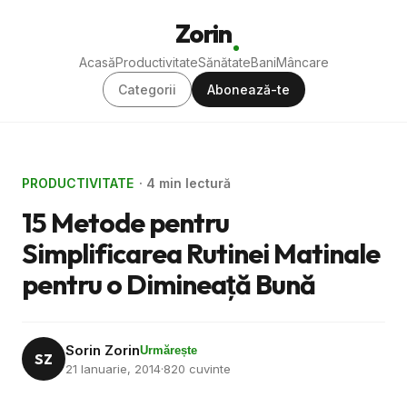
Zorin
Acasă
Productivitate
Sănătate
Bani
Mâncare
Categorii
Abonează-te
PRODUCTIVITATE
· 4 min lectură
15 Metode pentru
Simplificarea Rutinei Matinale
pentru o Dimineaţă Bună
Sorin Zorin
Urmărește
SZ
21 Ianuarie, 2014
·
820 cuvinte