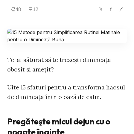
👏
48
💬
12
f
🔗
𝕏
Te-ai săturat să te trezeşti dimineaţa
obosit şi ameţit?
Uite 15 sfaturi pentru a transforma haosul
de dimineaţa într-o oază de calm.
Pregăteşte micul dejun cu o
noapte înainte