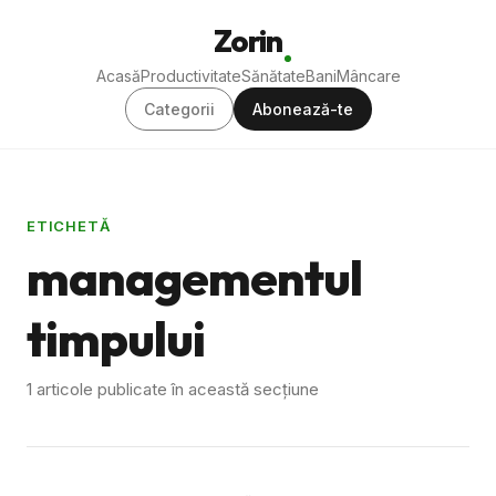
Zorin
Acasă
Productivitate
Sănătate
Bani
Mâncare
Categorii
Abonează-te
ETICHETĂ
managementul
timpului
1 articole publicate în această secțiune