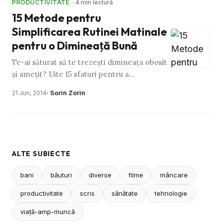
PRODUCTIVITATE
· 4 min lectură
15 Metode pentru
Simplificarea Rutinei Matinale
pentru o Dimineaţă Bună
Te-ai săturat să te trezeşti dimineaţa obosit
şi ameţit? Uite 15 sfaturi pentru a
transforma haosul de dimineaţa într-o oază
· Sorin Zorin
21 Jun, 2014
de calm. Pregăteşte micul …
ALTE SUBIECTE
bani
băuturi
diverse
filme
mâncare
productivitate
scris
sănătate
tehnologie
viaţă-amp-muncă