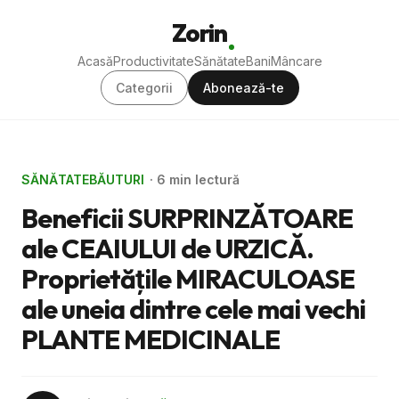
Zorin
Acasă
Productivitate
Sănătate
Bani
Mâncare
Categorii
Abonează-te
SĂNĂTATE
BĂUTURI
· 6 min lectură
Beneficii SURPRINZĂTOARE
ale CEAIULUI de URZICĂ.
Proprietăţile MIRACULOASE
ale uneia dintre cele mai vechi
PLANTE MEDICINALE