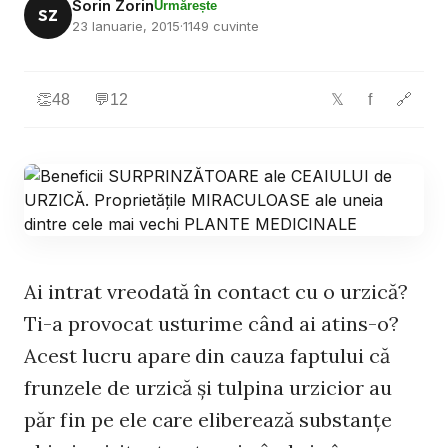
Sorin Zorin
Urmărește
SZ
23 Ianuarie, 2015
·
1149 cuvinte
👏
48
💬
12
f
🔗
𝕏
Ai intrat vreodată în contact cu o urzică?
Ti-a provocat usturime când ai atins-o?
Acest lucru apare din cauza faptului că
frunzele de urzică şi tulpina urzicior au
păr fin pe ele care eliberează substanţe