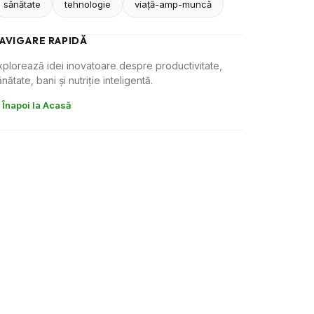
sănătate
tehnologie
viaţă-amp-muncă
AVIGARE RAPIDĂ
xplorează idei inovatoare despre productivitate,
nătate, bani și nutriție inteligentă.
 Înapoi la Acasă