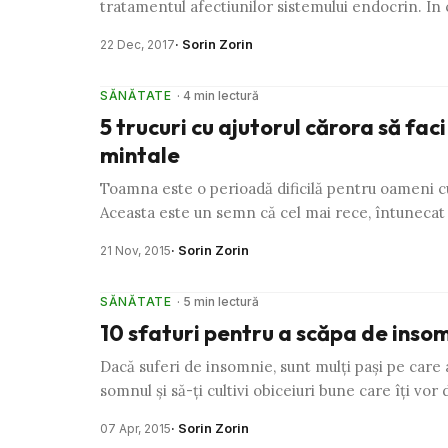
tratamentul afectiunilor sistemului endocrin. In
· Sorin Zorin
22 Dec, 2017
SĂNĂTATE
· 4 min lectură
5 trucuri cu ajutorul cărora să fa
mintale
Toamna este o perioadă dificilă pentru oameni cu
Aceasta este un semn că cel mai rece, întunecat 
· Sorin Zorin
21 Nov, 2015
SĂNĂTATE
· 5 min lectură
10 sfaturi pentru a scăpa de inso
Dacă suferi de insomnie, sunt mulţi paşi pe care ar
somnul şi să-ţi cultivi obiceiuri bune care îţi vor 
· Sorin Zorin
07 Apr, 2015