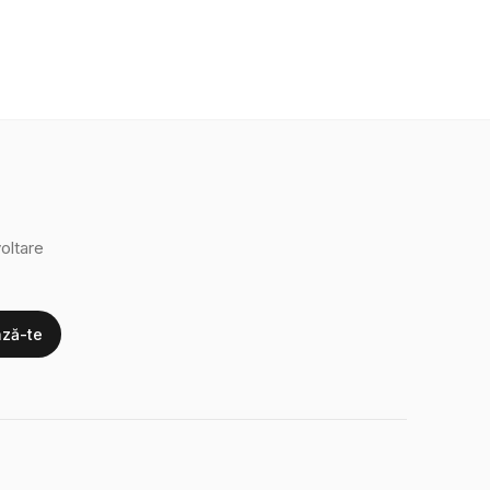
oltare
ză-te