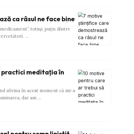
ază ca râsul ne face bine
 medicament”, totuşi, puţin dintre
 cercetători. …
 practici meditaţia în
tând afirma în acest moment că mi-a
iluminarea, dar am …
l pentru somn linistit.