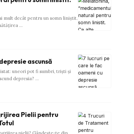
ai mult decât pentru un somn liniştit.
nătăţirea …
u depresie ascunsă
at: uneori pot fi sumbri, trişti şi
ascund depresia? …
ijirea Pielii pentru
Totul
grijirea pielii? Gândeşte-te din