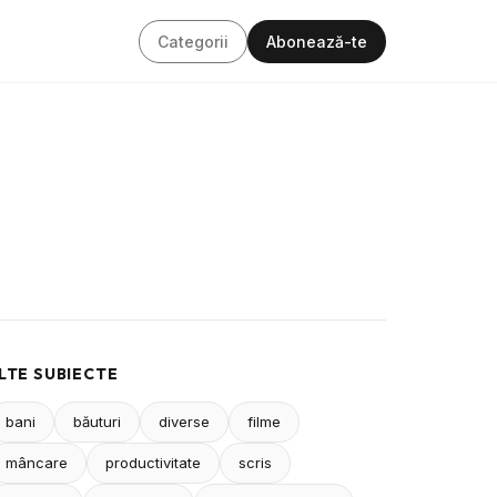
Categorii
Abonează-te
LTE SUBIECTE
bani
băuturi
diverse
filme
mâncare
productivitate
scris