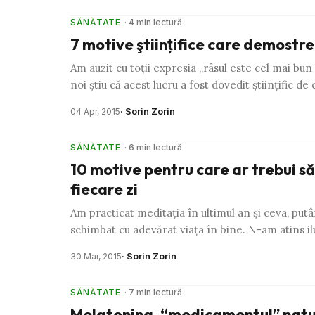
SĂNĂTATE
· 4 min lectură
7 motive ştiinţifice care demostre
Am auzit cu toţii expresia „râsul este cel mai bun
noi ştiu că acest lucru a fost dovedit ştiinţific de
· Sorin Zorin
04 Apr, 2015
SĂNĂTATE
· 6 min lectură
10 motive pentru care ar trebui să
fiecare zi
Am practicat meditaţia în ultimul an şi ceva, pu
schimbat cu adevărat viaţa în bine. N-am atins 
· Sorin Zorin
30 Mar, 2015
SĂNĂTATE
· 7 min lectură
Melatonina, “medicamentul” natura