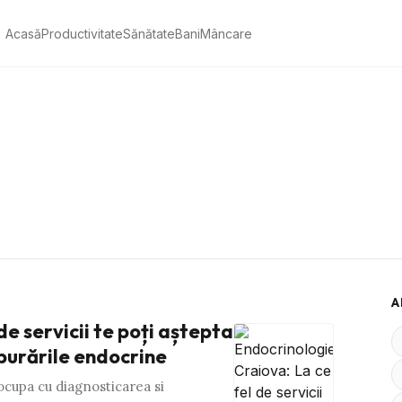
Acasă
Productivitate
Sănătate
Bani
Mâncare
A
de servicii te poți aștepta
lburările endocrine
ocupa cu diagnosticarea si