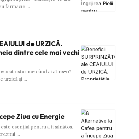
 sau farmacie …
EAIULUI de URZICĂ.
eia dintre cele mai vechi
rovocat usturime când ai atins-o?
e urzică şi …
ncepe Ziua cu Energie
este esenţial pentru a fi sănătos.
trezitul …