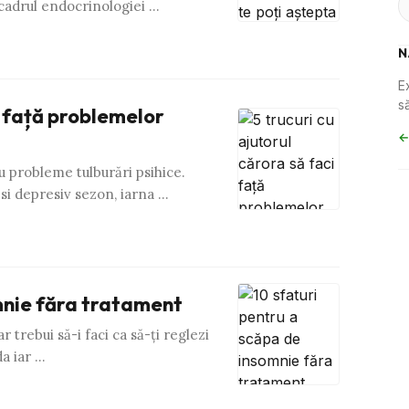
 cadrul endocrinologiei …
N
E
să
ci față problemelor
←
 probleme tulburări psihice.
si depresiv sezon, iarna …
mnie făra tratament
 trebui să-i faci ca să-ţi reglezi
da iar …