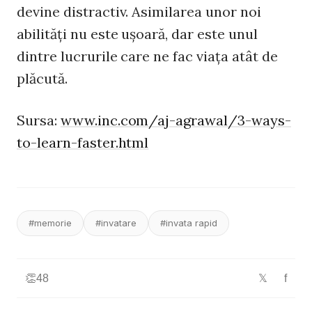
devine distractiv. Asimilarea unor noi
abilităţi nu este uşoară, dar este unul
dintre lucrurile care ne fac viaţa atât de
plăcută.
Sursa:
www.inc.com/aj-agrawal/3-ways-
to-learn-faster.html
#memorie
#invatare
#invata rapid
👏
48
f
𝕏