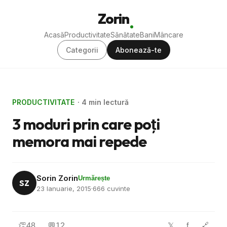
Zorin
Acasă
Productivitate
Sănătate
Bani
Mâncare
Categorii
Abonează-te
PRODUCTIVITATE
· 4 min lectură
3 moduri prin care poţi
memora mai repede
Sorin Zorin
Urmărește
SZ
23 Ianuarie, 2015
·
666 cuvinte
👏
48
💬
12
f
🔗
𝕏