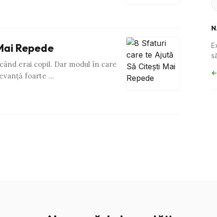
N
 Mai Repede
E
să
 când erai copil. Dar modul în care
←
levanţă foarte …