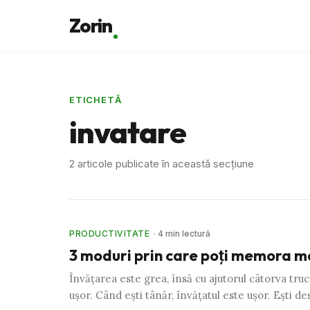
Zorin
ETICHETĂ
invatare
2 articole publicate în această secțiune
PRODUCTIVITATE
· 4 min lectură
3 moduri prin care poţi memora m
Învăţarea este grea, însă cu ajutorul câtorva truc
uşor. Când eşti tânăr, învăţatul este uşor. Eşti de