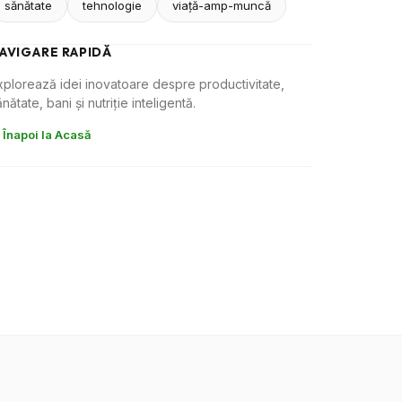
sănătate
tehnologie
viaţă-amp-muncă
AVIGARE RAPIDĂ
xplorează idei inovatoare despre productivitate,
nătate, bani și nutriție inteligentă.
 Înapoi la Acasă