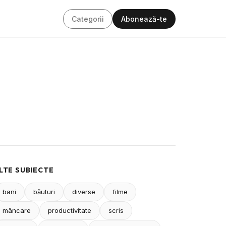
Categorii
Abonează-te
LTE SUBIECTE
bani
băuturi
diverse
filme
mâncare
productivitate
scris