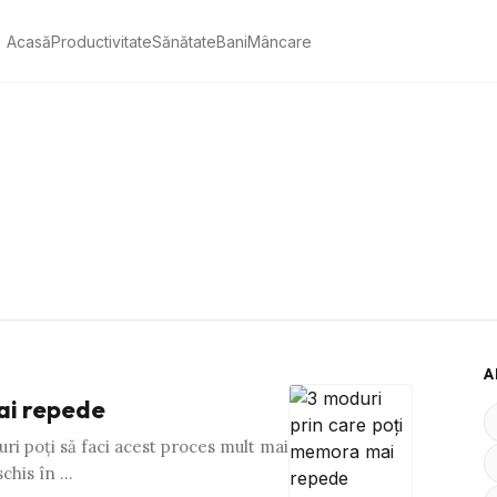
Acasă
Productivitate
Sănătate
Bani
Mâncare
A
ai repede
uri poţi să faci acest proces mult mai
schis în …