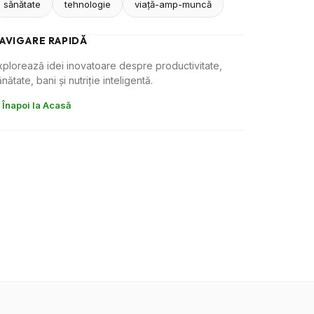
sănătate
tehnologie
viaţă-amp-muncă
AVIGARE RAPIDĂ
xplorează idei inovatoare despre productivitate,
nătate, bani și nutriție inteligentă.
 Înapoi la Acasă