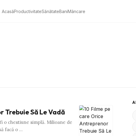
Acasă
Productivitate
Sănătate
Bani
Mâncare
A
or Trebuie Să Le Vadă
fi o chestiune simplă. Milioane de
să facă o …