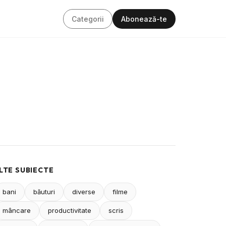
Categorii
Abonează-te
LTE SUBIECTE
bani
băuturi
diverse
filme
mâncare
productivitate
scris