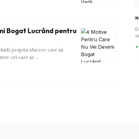
N
ni Bogat Lucrând pentru
E
să
←
chidă propria afacere care să
intre cei care se …