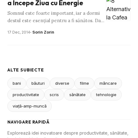
a Începe Ziua cu Energie
Somnul este foarte important, iar a dormi
destul este esenţial pentru a fi sănătos. Dacă
dormi destul n-ar trebui să ai probleme cu
· Sorin Zorin
17 Dec, 2014
trezitul …
ALTE SUBIECTE
bani
băuturi
diverse
filme
mâncare
productivitate
scris
sănătate
tehnologie
viaţă-amp-muncă
NAVIGARE RAPIDĂ
Explorează idei inovatoare despre productivitate, sănătate,