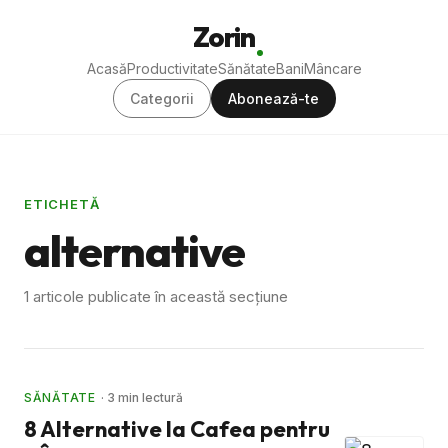
Zorin
Acasă
Productivitate
Sănătate
Bani
Mâncare
Categorii
Abonează-te
ETICHETĂ
alternative
1 articole publicate în această secțiune
SĂNĂTATE
· 3 min lectură
8 Alternative la Cafea pentru