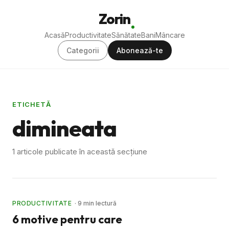
Zorin
Acasă
Productivitate
Sănătate
Bani
Mâncare
Categorii
Abonează-te
ETICHETĂ
dimineata
1 articole publicate în această secțiune
PRODUCTIVITATE
· 9 min lectură
6 motive pentru care