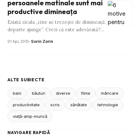
persoanele matinale sunt mai
productive dimineaţa
Există zicala „cine se trezeşte de dimineaţă,
departe ajunge”. Crezi că este adevărată?
Nu ştiu la ce se referea iniţial, dar îţi
· Sorin Zorin
01 Apr, 2015
garantez că sunt …
ALTE SUBIECTE
bani
băuturi
diverse
filme
mâncare
productivitate
scris
sănătate
tehnologie
viaţă-amp-muncă
NAVIGARE RAPIDĂ