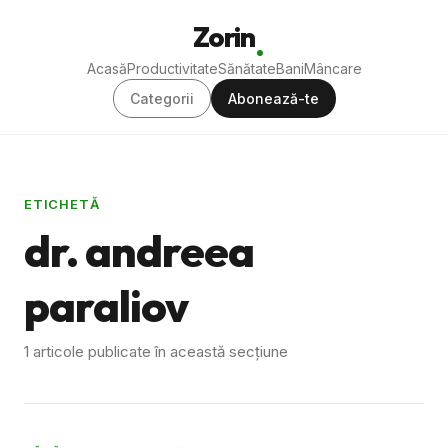
Zorin
Acasă
Productivitate
Sănătate
Bani
Mâncare
Categorii
Abonează-te
ETICHETĂ
dr. andreea
paraliov
1 articole publicate în această secțiune