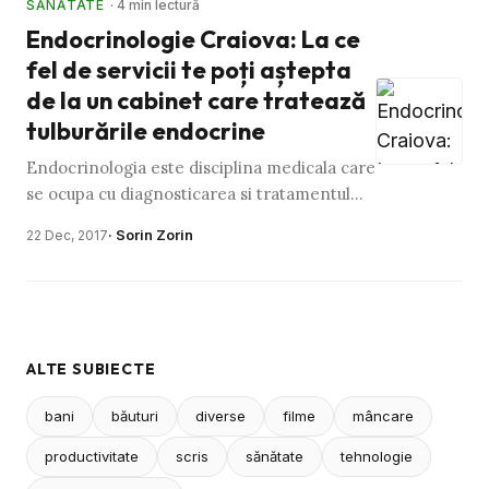
SĂNĂTATE
· 4 min lectură
Endocrinologie Craiova: La ce
fel de servicii te poți aștepta
de la un cabinet care tratează
tulburările endocrine
Endocrinologia este disciplina medicala care
se ocupa cu diagnosticarea si tratamentul
afectiunilor sistemului endocrin. In cadrul
· Sorin Zorin
22 Dec, 2017
endocrinologiei …
ALTE SUBIECTE
bani
băuturi
diverse
filme
mâncare
productivitate
scris
sănătate
tehnologie