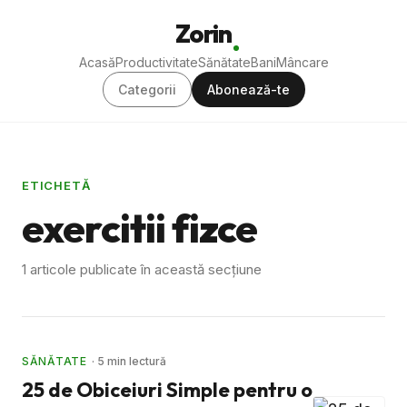
Zorin
Acasă
Productivitate
Sănătate
Bani
Mâncare
Categorii
Abonează-te
ETICHETĂ
exercitii fizce
1 articole publicate în această secțiune
SĂNĂTATE
· 5 min lectură
25 de Obiceiuri Simple pentru o