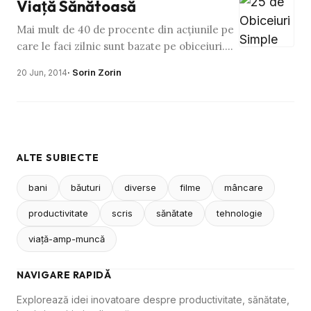
Viaţă Sănătoasă
Mai mult de 40 de procente din acţiunile pe
care le faci zilnic sunt bazate pe obiceiuri.
Din păcate, o parte bună din aceste
· Sorin Zorin
20 Jun, 2014
obieceiuri sunt …
ALTE SUBIECTE
bani
băuturi
diverse
filme
mâncare
productivitate
scris
sănătate
tehnologie
viaţă-amp-muncă
NAVIGARE RAPIDĂ
Explorează idei inovatoare despre productivitate, sănătate,