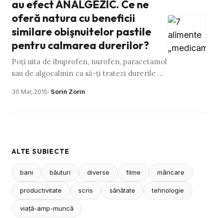
au efect ANALGEZIC. Ce ne
oferă natura cu beneficii
similare obişnuitelor pastile
pentru calmarea durerilor?
Poţi uita de ibuprofen, nurofen, paracetamol
sau de algocalmin ca să-ţi tratezi durerile de
cap, de burtă sau de măsea. Natura ne-a
· Sorin Zorin
30 Mar, 2015
oferit mai multe …
ALTE SUBIECTE
bani
băuturi
diverse
filme
mâncare
productivitate
scris
sănătate
tehnologie
viaţă-amp-muncă