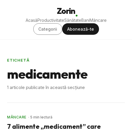
Zorin
Acasă
Productivitate
Sănătate
Bani
Mâncare
Categorii
Abonează-te
ETICHETĂ
medicamente
1 articole publicate în această secțiune
MÂNCARE
· 5 min lectură
7 alimente „medicament” care