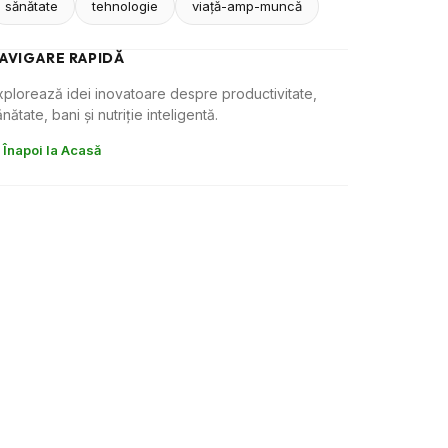
sănătate
tehnologie
viaţă-amp-muncă
AVIGARE RAPIDĂ
xplorează idei inovatoare despre productivitate,
nătate, bani și nutriție inteligentă.
 Înapoi la Acasă