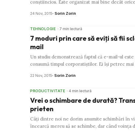
conştiincios. Este organizat mai bine decât ori
· Sorin Zorin
24 Nov, 2015
TEHNOLOGIE
· 7 min lectură
7 moduri prin care să eviţi să fii sc
mail
Un studiu demonstrează faptul că e-mail-ul este 
consumă timpul corporatiştilor. Ei îşi petrec mai
· Sorin Zorin
22 Nov, 2015
PRODUCTIVITATE
· 4 min lectură
Vrei o schimbare de durată? Tran
prieten
Câţi dintre noi ne dorim anumite schimbări în vi
încearcă mereu să se schimbe, dar când voinţa d