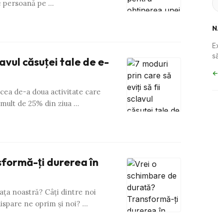
ce persoană pe …
N
E
să
lavul căsuţei tale de e-
←
cea de-a doua activitate care
 mult de 25% din ziua …
sformă-ţi durerea în
aţa noastră? Câţi dintre noi
ispare ne oprim şi noi? …