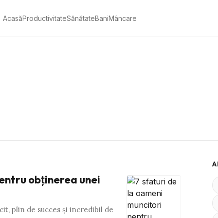
Acasă
Productivitate
Sănătate
Bani
Mâncare
A
pentru obţinerea unei
it, plin de succes şi incredibil de