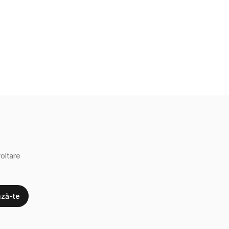
oltare
ză-te