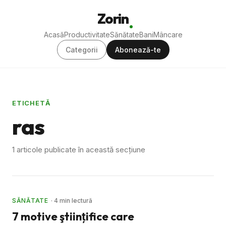
Zorin
Acasă
Productivitate
Sănătate
Bani
Mâncare
Categorii
Abonează-te
ETICHETĂ
ras
1 articole publicate în această secțiune
SĂNĂTATE
· 4 min lectură
7 motive ştiinţifice care