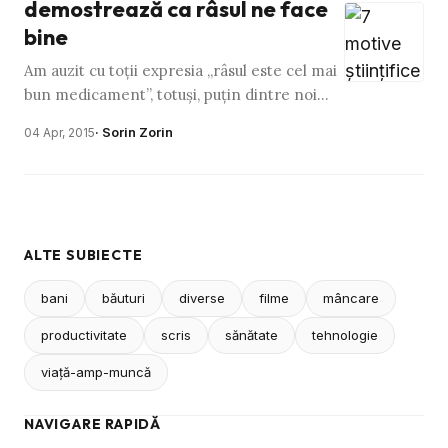
demostrează ca râsul ne face
bine
Am auzit cu toţii expresia „râsul este cel mai
bun medicament”, totuşi, puţin dintre noi
ştiu că acest lucru a fost dovedit ştiinţific de
· Sorin Zorin
04 Apr, 2015
cercetători. …
ALTE SUBIECTE
bani
băuturi
diverse
filme
mâncare
productivitate
scris
sănătate
tehnologie
viaţă-amp-muncă
NAVIGARE RAPIDĂ