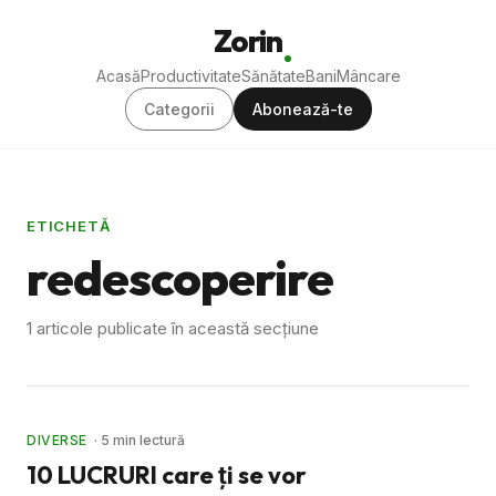
Zorin
Acasă
Productivitate
Sănătate
Bani
Mâncare
Categorii
Abonează-te
ETICHETĂ
redescoperire
1 articole publicate în această secțiune
DIVERSE
· 5 min lectură
10 LUCRURI care ţi se vor