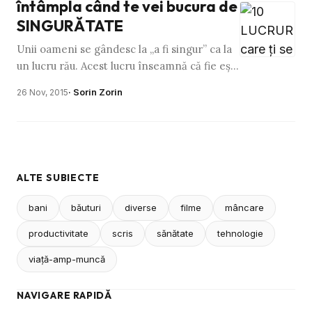
întâmpla când te vei bucura de
SINGURĂTATE
Unii oameni se gândesc la „a fi singur” ca la
un lucru rău. Acest lucru înseamnă că fie ești
anti-social, fie nedorit, niciunul dintre
· Sorin Zorin
26 Nov, 2015
aceste lucruri …
ALTE SUBIECTE
bani
băuturi
diverse
filme
mâncare
productivitate
scris
sănătate
tehnologie
viaţă-amp-muncă
NAVIGARE RAPIDĂ