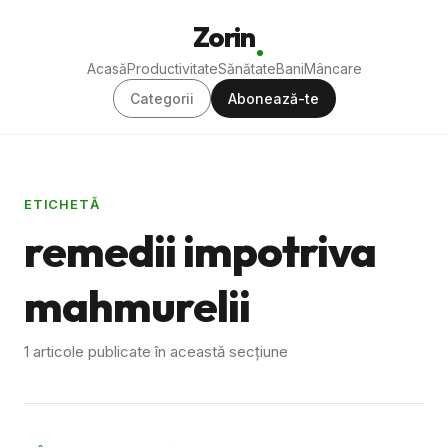
Zorin
Acasă
Productivitate
Sănătate
Bani
Mâncare
Categorii
Abonează-te
ETICHETĂ
remedii impotriva
mahmurelii
1 articole publicate în această secțiune