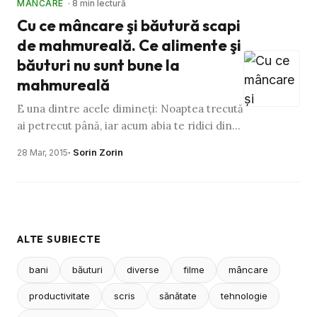
MÂNCARE
· 8 min lectură
Cu ce mâncare şi băutură scapi
de mahmureală. Ce alimente şi
băuturi nu sunt bune la
mahmureală
E una dintre acele dimineţi: Noaptea trecută
ai petrecut până, iar acum abia te ridici din
pat. Dacă eşti student, sigur s-a găsit un
· Sorin Zorin
28 Mar, 2015
coleg de cameră …
ALTE SUBIECTE
bani
băuturi
diverse
filme
mâncare
productivitate
scris
sănătate
tehnologie